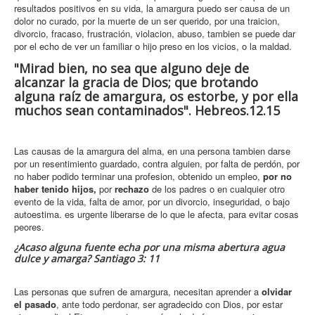
resultados positivos en su vida, la amargura puedo ser causa de un
dolor no curado, por la muerte de un ser querido, por una traicion,
divorcio, fracaso, frustración, violacion, abuso, tambien se puede dar
por el echo de ver un familiar o hijo preso en los vicios, o la maldad.
"Mirad bien, no sea que alguno deje de
alcanzar la gracia de Dios; que brotando
alguna raíz de amargura, os estorbe, y por ella
muchos sean contaminados". Hebreos.12.15
Las causas de la amargura del alma, en una persona tambien darse
por un resentimiento guardado, contra alguien, por falta de perdón, por
no haber podido terminar una profesion, obtenido un empleo,
por no
haber tenido hijos,
por
rechazo
de los padres o en cualquier otro
evento de la vida, falta de amor, por un divorcio, inseguridad, o bajo
autoestima. es urgente liberarse de lo que le afecta, para evitar cosas
peores.
¿Acaso alguna fuente echa por una misma abertura agua
dulce y amarga? Santiago 3: 11
Las personas que sufren de amargura, necesitan aprender a
olvidar
el pasado
, ante todo perdonar, ser agradecido con Dios, por estar