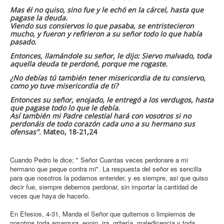
Mas él no quiso, sino fue y le echó en la cárcel, hasta que
pagase la deuda.
Viendo sus consiervos lo que pasaba, se entristecieron
mucho, y fueron y refirieron a su señor todo lo que había
pasado.
Entonces, llamándole su señor, le dijo: Siervo malvado, toda
aquella deuda te perdoné, porque me rogaste.
¿No debías tú también tener misericordia de tu consiervo,
como yo tuve misericordia de ti?
Entonces su señor, enojado, le entregó a los verdugos, hasta
que pagase todo lo que le debía.
Así también mi Padre celestial hará con vosotros si no
perdonáis de todo corazón cada uno a su hermano sus
ofensas".
Mateo, 18-21,24
Cuando Pedro le dice; " Señor Cuantas veces perdonare a mi
hermano que peque contra mi". La respuesta del señor es sencilla
para que nosotros la podamos entender, y es siempre, asi que quiso
decir fue, siempre debemos perdonar, sin importar la cantidad de
veces que haya de hacerlo.
En Efesios, 4-31, Manda el Señor que quitemos o limpiemos de
nosotros toda amargura, enojo, ira, gritería, maledicencia y toda