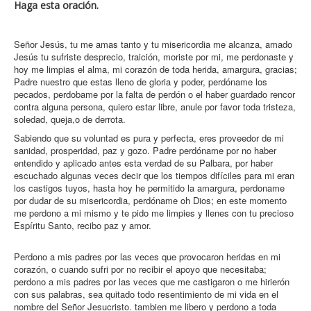
Haga esta oración.
Señor Jesús, tu me amas tanto y tu misericordia me alcanza, amado
Jesús tu sufriste desprecio, traición, moriste por mi, me perdonaste y
hoy me limpias el alma, mi corazón de toda herida, amargura, gracias;
Padre nuestro que estas lleno de gloria y poder, perdóname los
pecados, perdobame por la falta de perdón o el haber guardado rencor
contra alguna persona, quiero estar libre, anule por favor toda tristeza,
soledad, queja,o de derrota.
Sabiendo que su voluntad es pura y perfecta, eres proveedor de mi
sanidad, prosperidad, paz y gozo. Padre perdóname por no haber
entendido y aplicado antes esta verdad de su Palbara, por haber
escuchado algunas veces decir que los tiempos difíciles para mi eran
los castigos tuyos, hasta hoy he permitido la amargura, perdoname
por dudar de su misericordia, perdóname oh Dios; en este momento
me perdono a mi mismo y te pido me limpies y llenes con tu precioso
Espíritu Santo, recibo paz y amor.
Perdono a mis padres por las veces que provocaron heridas en mi
corazón, o cuando sufri por no recibir el apoyo que necesitaba;
perdono a mis padres por las veces que me castigaron o me hirierón
con sus palabras, sea quitado todo resentimiento de mi vida en el
nombre del Señor Jesucristo. tambien me libero y perdono a toda