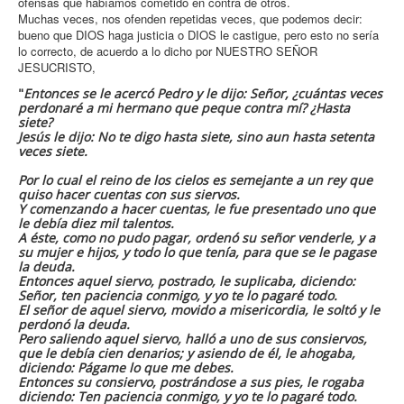
ofensas que habíamos cometido en contra de otros.
Muchas veces, nos ofenden repetidas veces, que podemos decir:
bueno que DIOS haga justicia o DIOS le castigue, pero esto no sería
lo correcto, de acuerdo a lo dicho por NUESTRO SEÑOR
JESUCRISTO,
"
Entonces se le acercó Pedro y le dijo: Señor, ¿cuántas veces
perdonaré a mi hermano que peque contra mí? ¿Hasta
siete?
Jesús le dijo: No te digo hasta siete, sino aun hasta setenta
veces siete.
Por lo cual el reino de los cielos es semejante a un rey que
quiso hacer cuentas con sus siervos.
Y comenzando a hacer cuentas, le fue presentado uno que
le debía diez mil talentos.
A éste, como no pudo pagar, ordenó su señor venderle, y a
su mujer e hijos, y todo lo que tenía, para que se le pagase
la deuda.
Entonces aquel siervo, postrado, le suplicaba, diciendo:
Señor, ten paciencia conmigo, y yo te lo pagaré todo.
El señor de aquel siervo, movido a misericordia, le soltó y le
perdonó la deuda.
Pero saliendo aquel siervo, halló a uno de sus consiervos,
que le debía cien denarios; y asiendo de él, le ahogaba,
diciendo: Págame lo que me debes.
Entonces su consiervo, postrándose a sus pies, le rogaba
diciendo: Ten paciencia conmigo, y yo te lo pagaré todo.