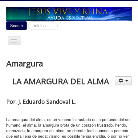
Search
Search
...
Toggle
Navigation
Ayuda Espiritual
Amargura
Las señales del fin 2020
Liberacion
LA AMARGURA DEL ALMA
Escuela de Guerra
Temas
Por: J. Eduardo Sandoval L.
Youtube
donacion
La amargura del alma, es un veneno incrustado en lo profundo del ser
humano, el alma, la amargura brota de un corazón frustrado, herido,
Contact
rechazado; la amargura del alma, se detecta facil cuando la persona
que esta llena de negativismo, es posible tenga envidia, o por no ver