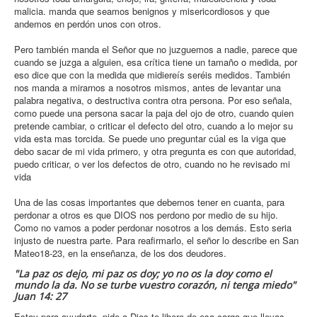
malicia. manda que seamos benignos y misericordiosos y que
andemos en perdón unos con otros.
Pero también manda el Señor que no juzguemos a nadie, parece que
cuando se juzga a alguien, esa crítica tiene un tamaño o medida, por
eso dice que con la medida que midiereís seréis medidos. También
nos manda a mirarnos a nosotros mismos, antes de levantar una
palabra negativa, o destructiva contra otra persona. Por eso señala,
como puede una persona sacar la paja del ojo de otro, cuando quien
pretende cambiar, o criticar el defecto del otro, cuando a lo mejor su
vida esta mas torcida. Se puede uno preguntar cúal es la viga que
debo sacar de mi vida primero, y otra pregunta es con que autoridad,
puedo criticar, o ver los defectos de otro, cuando no he revisado mi
vida
Una de las cosas importantes que debemos tener en cuanta, para
perdonar a otros es que DIOS nos perdono por medio de su hijo.
Como no vamos a poder perdonar nosotros a los demás. Esto seria
injusto de nuestra parte. Para reafirmarlo, el señor lo describe en San
Mateo18-23, en la enseñanza, de los dos deudores.
"La paz os dejo, mi paz os doy; yo no os la doy como el
mundo la da. No se turbe vuestro corazón, ni tenga miedo"
Juan 14: 27
Estoy para ayudarte, pide a Dios te libere de esa carga que llevas