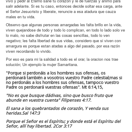
vivo y pedir al Eterno sane tu corazón y le de fuerzas y animo para
salir adelante. Si es tu caso, entonces decide soltar esa carga, ante
el Señor Jesucristo y liberate, renuncie a esa atadura que cauza
males en tu vida.
Observo que algunas personas amargadas les falta brillo en la vida,
viven quejandose de todo y todo lo complican, en todo lo lado solo ve
lo malo, no sabe disfrutar en las cosas sencillas, todo lo ven
negativo; les falta libertad de sus vidas, considero que si viven con
amargura es porque estan atadas a algo del pasado, por esa razón
viven recordando lo vivido.
Por eso es para mi la salidad a todo es el orar, la oracion nos trae
solución; Un ejemplo la mujer Samaritana.
"Porque si perdonáis a los hombres sus ofensas, os
perdonará también a vosotros vuestro Padre celestial;mas si
no perdonáis a los hombres sus ofensas, tampoco vuestro
Padre os perdonará vuestras ofensas". Mt 6:14,15,
"No es que busque dádivas, sino que busco fruto que
abunde en vuestra cuenta" Filipenses 4:17.
El sana a los quebrantados de corazón, Y venda sus
heridas.Sal 147:3
Porque el Señor es el Espíritu; y donde está el Espíritu del
Señor, allí hay libertad. 2Cor 3:17