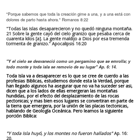
"Porque sabemos que toda la creación gime a una, y a una está con
dolores de parto hasta ahora." Romanos 8:22
"Todas las islas desaparecieron y no quedó ninguna montaña.
21 Sobre la gente cayó del cielo granizo que pesaba cerca de
cuarenta kilos [a]. La gente maldijo a Dios por esa tremenda
tormenta de granizo." Apocalipsis 16:20
"Y el cielo se desvaneció como un pergamino que se emrolla; y
todo monte y toda isla se removio de su lugar" Ap. 6: 14.
Toda Isla va a desaparecer es lo que se cree de cuerdo a las
profesias Biblicas, estudiemos donde esta la Verdad, porque
han llegado algunos ha asegurar que no va ha suceder ser asi,
dicen que a los lados de ellas emergeran las montañas
hundidas, por el efecto del desplazamiento de las rocas
pectonicas; y mas bien esos lugares se convertiran en parte de
la tierra que emergera, por la unión de las placas tectonicas,
hablando de Geología Oceánica. Pero leamos la siguiente
porción Biblica:
"Y toda Isla huyó, y los montes no fueron hallados"
Ap. 16:
20.