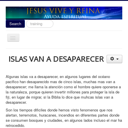
Search
Search
...
Toggle
Navigation
Ayuda Espiritual
ISLAS VAN A DESAPARECER
Las señales del fin 2020
Liberacion
Algunas islas va a desaparecer, en algunos lugares del océano
Escuela de Guerra
pacifico han desaparecido mas de cinco islas, muchas mas van a
desaparecer; me llama la atención como el hombre quiere oponerse a
Temas
la naturaleza, porque quieren invertir millones para proteger la isla de
fiji, en lugar de migrar, si la Biblia lo dice que muhcas islas van a
Youtube
desaparecer.
Son los tiempos dificiles donde hemos visto fenomenos que nos
donacion
alertan, terremotos, huracanes, incendios en diferentes partes donde
Contact
se consumen bosques y ciudades, en algunos lados incluso el mar ha
retrocedido.