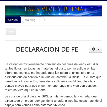
Search
Search
...
Toggle
Navigation
Ayuda Espiritual
DECLARACION DE FE
Las señales del fin 2020
Liberacion
La verdad estoy plenamente convencido despues de leer y estudiar
Escuela de Guerra
tantos libros, en todas las materias, el gusto por investigar en las
diferentes ciencia, me ha dado mas luz sobre el unico libro extra
Temas
ordinario que da sentido a la vida del hombre, la Biblia. Es el libro que
tiene basta información, llena de la suficiente sabiduira, ciencia y
Youtube
puntos claves para que el ser humano tenga una vida con sentido,
mientras viva aqui en la tierra.
donacion
Le considero la Brujula, el GPS, al mismo tiempo la Plomada, que
Contact
alinea todo en orden, corrigiendo lo torcido, alinea las cosas; siendo el
espejo para vernos como estamos viviendo.