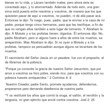
bienes en tu vida, y Lázaro también males; pero ahora éste es
consolado aquí, y tú atormentado. Además de todo esto, una gran
sima está puesta entre nosotros y vosotros, de manera que los que
quisieren pasar de aquí a vosotros, no pueden, ni de allá pasar acá.
Entonces le dijo: Te ruego, pues, padre, que le envíes a la casa de mi
padre, porque tengo cinco hermanos, para que les testifique, a fin de
que no vengan ellos también a este lugar de tormento. Y Abraham le
dijo: A Moisés y a los profetas tienen; óiganlos. Él entonces dijo: No,
padre Abraham; pero si alguno fuere a ellos de entre los muertos, se
arrepentirán. Mas Abraham le dijo: Si no oyen a Moisés y a los
profetas, tampoco se persuadirán aunque alguno se levantare de los
muertos.
El nacimiento del Señor Jesús en un pesebre, fue con el proposito, el
de librarnos de la pobreza.
"Porque ya conocéis la gracia de nuestro Señor Jesucristo, que por
amor a vosotros se hizo pobre, siendo rico, para que vosotros con su
pobreza fueseis enriquecidos." 2 Corintios 8: 9
Nuestro Creador, padre Santo, promete ayudarnos, defendernos,
properarnos pero demanda obediencia de nuestra parte.
"Y os restituiré los años que comió la oruga, el saltón, el revoltón y la
langosta, mi gran ejército que envié contra vosotros. Joel 2: 25