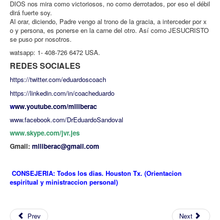
DIOS nos mira como victoriosos, no como derrotados, por eso el débil
dirá fuerte soy.
Al orar, diciendo, Padre vengo al trono de la gracia, a interceder por x
o y persona, es ponerse en la carne del otro. Así como JESUCRISTO
se puso por nosotros.
watsapp: 1- 408-726 6472 USA.
REDES SOCIALES
https://twitter.com/eduardoscoach
https://linkedin.com/in/coacheduardo
w
ww.youtube.com/miliberac
www.facebook.com/DrEduardoSandoval
www.skype.com/jvr.jes
Gmail:
miliberac@gmail.com
CONSEJERIA: Todos los dias. Houston Tx. (Orientacion
espiritual y ministraccion personal)
Prev
Next