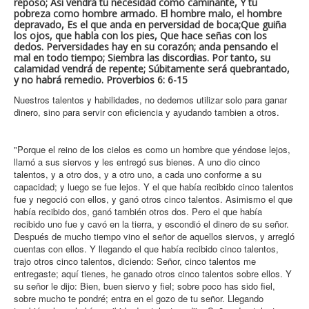
reposo; Así vendrá tu necesidad como caminante, Y tu
pobreza como hombre armado. El hombre malo, el hombre
depravado, Es el que anda en perversidad de boca;Que guiña
los ojos, que habla con los pies, Que hace señas con los
dedos. Perversidades hay en su corazón; anda pensando el
mal en todo tiempo; Siembra las discordias. Por tanto, su
calamidad vendrá de repente; Súbitamente será quebrantado,
y no habrá remedio. Proverbios 6: 6-15
Nuestros talentos y habilidades, no dedemos utilizar solo para ganar
dinero, sino para servir con eficiencia y ayudando tambien a otros.
"Porque el reino de los cielos es como un hombre que yéndose lejos,
llamó a sus siervos y les entregó sus bienes. A uno dio cinco
talentos, y a otro dos, y a otro uno, a cada uno conforme a su
capacidad; y luego se fue lejos. Y el que había recibido cinco talentos
fue y negoció con ellos, y ganó otros cinco talentos. Asimismo el que
había recibido dos, ganó también otros dos. Pero el que había
recibido uno fue y cavó en la tierra, y escondió el dinero de su señor.
Después de mucho tiempo vino el señor de aquellos siervos, y arregló
cuentas con ellos. Y llegando el que había recibido cinco talentos,
trajo otros cinco talentos, diciendo: Señor, cinco talentos me
entregaste; aquí tienes, he ganado otros cinco talentos sobre ellos. Y
su señor le dijo: Bien, buen siervo y fiel; sobre poco has sido fiel,
sobre mucho te pondré; entra en el gozo de tu señor. Llegando