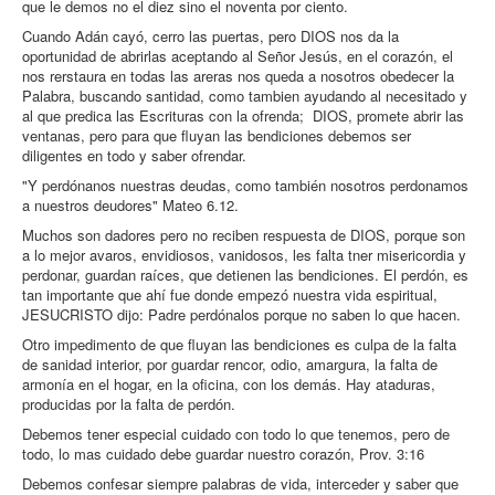
que le demos no el diez sino el noventa por ciento.
Cuando Adán cayó, cerro las puertas, pero DIOS nos da la
oportunidad de abrirlas aceptando al Señor Jesús, en el corazón, el
nos rerstaura en todas las areras nos queda a nosotros obedecer la
Palabra, buscando santidad, como tambien ayudando al necesitado y
al que predica las Escrituras con la ofrenda; DIOS, promete abrir las
ventanas, pero para que fluyan las bendiciones debemos ser
diligentes en todo y saber ofrendar.
"Y perdónanos nuestras deudas, como también nosotros perdonamos
a nuestros deudores" Mateo 6.12.
Muchos son dadores pero no reciben respuesta de DIOS, porque son
a lo mejor avaros, envidiosos, vanidosos, les falta tner misericordia y
perdonar, guardan raíces, que detienen las bendiciones. El perdón, es
tan importante que ahí fue donde empezó nuestra vida espiritual,
JESUCRISTO dijo: Padre perdónalos porque no saben lo que hacen.
Otro impedimento de que fluyan las bendiciones es culpa de la falta
de sanidad interior, por guardar rencor, odio, amargura, la falta de
armonía en el hogar, en la oficina, con los demás. Hay ataduras,
producidas por la falta de perdón.
Debemos tener especial cuidado con todo lo que tenemos, pero de
todo, lo mas cuidado debe guardar nuestro corazón, Prov. 3:16
Debemos confesar siempre palabras de vida, interceder y saber que