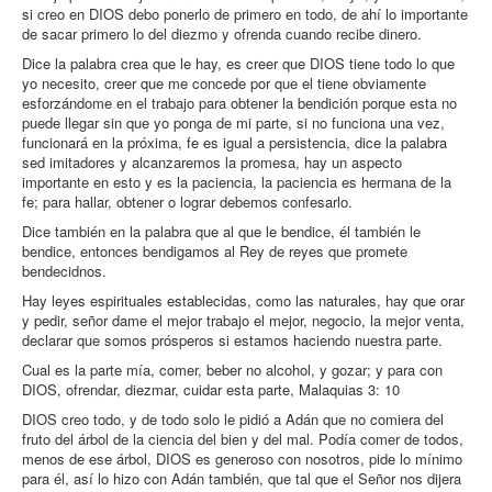
si creo en DIOS debo ponerlo de primero en todo, de ahí lo importante
de sacar primero lo del diezmo y ofrenda cuando recibe dinero.
Dice la palabra crea que le hay, es creer que DIOS tiene todo lo que
yo necesito, creer que me concede por que el tiene obviamente
esforzándome en el trabajo para obtener la bendición porque esta no
puede llegar sin que yo ponga de mi parte, si no funciona una vez,
funcionará en la próxima, fe es igual a persistencia, dice la palabra
sed imitadores y alcanzaremos la promesa, hay un aspecto
importante en esto y es la paciencia, la paciencia es hermana de la
fe; para hallar, obtener o lograr debemos confesarlo.
Dice también en la palabra que al que le bendice, él también le
bendice, entonces bendigamos al Rey de reyes que promete
bendecidnos.
Hay leyes espirituales establecidas, como las naturales, hay que orar
y pedir, señor dame el mejor trabajo el mejor, negocio, la mejor venta,
declarar que somos prósperos si estamos haciendo nuestra parte.
Cual es la parte mía, comer, beber no alcohol, y gozar; y para con
DIOS, ofrendar, diezmar, cuidar esta parte, Malaquias 3: 10
DIOS creo todo, y de todo solo le pidió a Adán que no comiera del
fruto del árbol de la ciencia del bien y del mal. Podía comer de todos,
menos de ese árbol, DIOS es generoso con nosotros, pide lo mínimo
para él, así lo hizo con Adán también, que tal que el Señor nos dijera