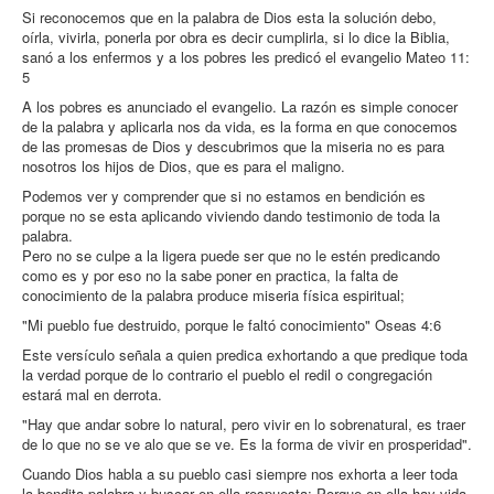
Si reconocemos que en la palabra de Dios esta la solución debo,
oírla, vivirla, ponerla por obra es decir cumplirla, si lo dice la Biblia,
sanó a los enfermos y a los pobres les predicó el evangelio Mateo 11:
5
A los pobres es anunciado el evangelio. La razón es simple conocer
de la palabra y aplicarla nos da vida, es la forma en que conocemos
de las promesas de Dios y descubrimos que la miseria no es para
nosotros los hijos de Dios, que es para el maligno.
Podemos ver y comprender que si no estamos en bendición es
porque no se esta aplicando viviendo dando testimonio de toda la
palabra.
Pero no se culpe a la ligera puede ser que no le estén predicando
como es y por eso no la sabe poner en practica, la falta de
conocimiento de la palabra produce miseria física espiritual;
"Mi pueblo fue destruido, porque le faltó conocimiento" Oseas 4:6
Este versículo señala a quien predica exhortando a que predique toda
la verdad porque de lo contrario el pueblo el redil o congregación
estará mal en derrota.
"Hay que andar sobre lo natural, pero vivir en lo sobrenatural, es traer
de lo que no se ve alo que se ve. Es la forma de vivir en prosperidad".
Cuando Dios habla a su pueblo casi siempre nos exhorta a leer toda
la bendita palabra y buscar en ella respuesta; Porque en ella hay vida.