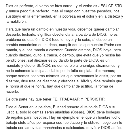
Dios es perfecto, el verbo se hizo carne , y el verbo es JESUCRISTO
y nunca peco fue perfecto. mas el cargo con nuestros pecados, nos
sustituyo en la enfermedad, en la pobreza en el dolor y en la tristeza y
la maldición.
Para que haya un cambio en nuestra vida, debemos querer cambiar,
desearlo, lucharlo, significa obediencia a la palabra de DIOS, no es
problema de oración, DIOS todo lo hoye, y lo sabe, si deseo un
cambio económico en mi debo, cumplir con lo que nuestro Padre nos
manda, y el nos manda a diezmar. Cuando oramos, DIOS hoye, pero
cuando diezmo, quito la tranca, o cerrojo, que evita que yo reciba las
bendiciones, sal diezmar estoy dando la parte de DIOS, es un
mandato y dice el SEÑOR, no demos pie al enemigo, diezmemos, y
no le echemos la culpa al diablo por la falta de plata, diezmemos;
porque somos nosotros mismos los que provocamos la crisis, por no
diezmar, dice trae los diezmos y ofrendas al Alfolí y dice también que
el honra al que le honra, hay que cambiar de actitud, la forma de
hacerlo.
De otra parte hay que tener FE, TRABAJAR Y PERSISTIR.
Dice el Señor en la palabra, Buscad primero el reino de DIOS y su
justicia, todo lo demás serán añadidas (Cosas), DIOS tiene bodegas
de regalos para nosotros. Hay un ejemplo en el que un hombre luchó,
trabajó siete años por esposa ese fue Jacob y lo obtuvo, luego con fe
trabajo por las ovejas manchadas o salpicadas, creyó, y DIOS actúo,