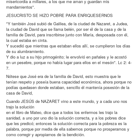
misericordia a millares, a los que me aman y guardan mis
mandamientos".
JESUCRISTO SE HIZO POBRE PARA ENRIQUESERNOS
"Y también José subió de Galilea, de la ciudad de Nazaret, a Judea,
la ciudad de David que se llama belén, por ser él de la casa y de la
familia de David, para inscribirse junto con María, desposada con él,
la cual estaba en cinta.
Y sucedió que mientras que estaban ellos allí, se cumplieron los días
de su alumbramiento.
Y dio a luz a su hijo primogénito; le envolvió en pañales y le acostó
en un pesebre, porque no había lugar para ellos en el mesón". Lc 2: 4-
7.
Nótese que José era de la familia de David, esto muestra que le
tenían respeto y poseía buena capacidad económica, ahora porque no
podías quedasen donde estaban, sencillo él mantenía posesión de la
casa de David,
Cuando JESÚS de NAZARET vino a este mundo, y a cada uno nos
trajo la solución
en el libro de Mateo, dice que a todos los enfermos les trajo la
sanidad, a uno por uno dio la solución correcta, y a los pobres dice
que les predicó; entonces la solución correcta para la pobreza es la
palabra, porque por media de ella sabemos porque no prosperamos y
como corregir y apropiarnos de la bendición.