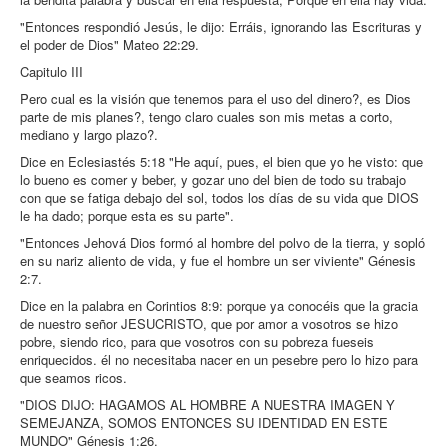
"Entonces respondió Jesús, le dijo: Erráis, ignorando las Escrituras y
el poder de Dios" Mateo 22:29.
Capitulo III
Pero cual es la visión que tenemos para el uso del dinero?, es Dios
parte de mis planes?, tengo claro cuales son mis metas a corto,
mediano y largo plazo?.
Dice en Eclesiastés 5:18 "He aquí, pues, el bien que yo he visto: que
lo bueno es comer y beber, y gozar uno del bien de todo su trabajo
con que se fatiga debajo del sol, todos los días de su vida que DIOS
le ha dado; porque esta es su parte".
"Entonces Jehová Dios formó al hombre del polvo de la tierra, y sopló
en su nariz aliento de vida, y fue el hombre un ser viviente" Génesis
2:7.
Dice en la palabra en Corintios 8:9: porque ya conocéis que la gracia
de nuestro señor JESUCRISTO, que por amor a vosotros se hizo
pobre, siendo rico, para que vosotros con su pobreza fueseis
enriquecidos. él no necesitaba nacer en un pesebre pero lo hizo para
que seamos ricos.
"DIOS DIJO: HAGAMOS AL HOMBRE A NUESTRA IMAGEN Y
SEMEJANZA, SOMOS ENTONCES SU IDENTIDAD EN ESTE
MUNDO" Génesis 1:26.