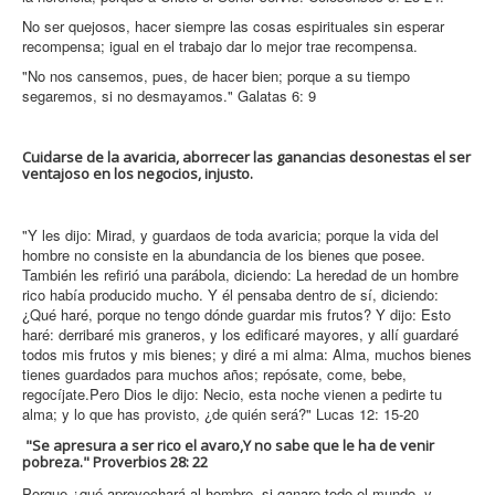
No ser quejosos, hacer siempre las cosas espirituales sin esperar
recompensa; igual en el trabajo dar lo mejor trae recompensa.
"No nos cansemos, pues, de hacer bien; porque a su tiempo
segaremos, si no desmayamos." Galatas 6: 9
Cuidarse de la avaricia, aborrecer las ganancias desonestas el ser
ventajoso en los negocios, injusto.
"Y les dijo: Mirad, y guardaos de toda avaricia; porque la vida del
hombre no consiste en la abundancia de los bienes que posee.
También les refirió una parábola, diciendo: La heredad de un hombre
rico había producido mucho.
Y él pensaba dentro de sí, diciendo:
¿Qué haré, porque no tengo dónde guardar mis frutos?
Y dijo: Esto
haré: derribaré mis graneros, y los edificaré mayores, y allí guardaré
todos mis frutos y mis bienes;
y diré a mi alma: Alma, muchos bienes
tienes guardados para muchos años; repósate, come, bebe,
regocíjate.
Pero Dios le dijo: Necio, esta noche vienen a pedirte tu
alma; y lo que has provisto, ¿de quién será?"
Lucas 12: 15-20
"
Se apresura a ser rico el avaro,
Y no sabe que le ha de venir
pobreza." P
roverbios 28: 22
Porque ¿qué aprovechará al hombre, si ganare todo el mundo, y