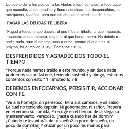
Es bueno dar a los pobres, a las viudas a los huerfanos, a todo aquel
que necesita, al que predica y tiene necesidad, ser desprendidos, no
mezquinos, tacaños, para que asi abunde la bendicion del cielo.
PAGAR LAS DEUDAS TE LIBERA
"Pagad a todos lo que debéis: al que tributo, tributo; al que impuesto,
impuesto; al que respeto, respeto; al que honra, honra.
No debáis a
nadie nada, sino el amaros unos a otros; porque el que ama al
prójimo, ha cumplido la ley." Romanos 13: 7-8
DESPRENDIDOS Y AGRADECIDOS TODO EL
TIEMPO.
"Porque nada hemos traído a este mundo, y sin duda nada
podremos sacar. Así que, teniendo sustento y abrigo, estemos
contentos con esto." 1 Timoteo 6: 7-8
DEBEMOS ENFOCARNOS, PERSISITIR, ACCIONAR
CON FE.
"Ve a la hormiga, oh perezoso, Mira sus caminos, y sé sabio;
La cual no teniendo capitán, Ni gobernador, ni señor, Prepara
en el verano su comida, Y recoge en el tiempo de la siega su
mantenimiento. Perezoso, ¿hasta cuándo has de dormir?
¿Cuándo te levantarás de tu sueño?Un poco de sueño, un
poco de dormitar, Y cruzar por un poco las manos para