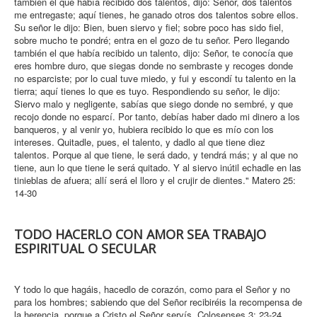
también el que había recibido dos talentos, dijo: Señor, dos talentos
me entregaste; aquí tienes, he ganado otros dos talentos sobre ellos.
Su señor le dijo: Bien, buen siervo y fiel; sobre poco has sido fiel,
sobre mucho te pondré; entra en el gozo de tu señor. Pero llegando
también el que había recibido un talento, dijo: Señor, te conocía que
eres hombre duro, que siegas donde no sembraste y recoges donde
no esparciste; por lo cual tuve miedo, y fui y escondí tu talento en la
tierra; aquí tienes lo que es tuyo. Respondiendo su señor, le dijo:
Siervo malo y negligente, sabías que siego donde no sembré, y que
recojo donde no esparcí. Por tanto, debías haber dado mi dinero a los
banqueros, y al venir yo, hubiera recibido lo que es mío con los
intereses. Quitadle, pues, el talento, y dadlo al que tiene diez
talentos. Porque al que tiene, le será dado, y tendrá más; y al que no
tiene, aun lo que tiene le será quitado. Y al siervo inútil echadle en las
tinieblas de afuera; allí será el lloro y el crujir de dientes." Matero 25:
14-30
TODO HACERLO CON AMOR SEA TRABAJO
ESPIRITUAL O SECULAR
Y todo lo que hagáis, hacedlo de corazón, como para el Señor y no
para los hombres; sabiendo que del Señor recibiréis la recompensa de
la herencia, porque a Cristo el Señor servís. Colosenses 3: 23-24.