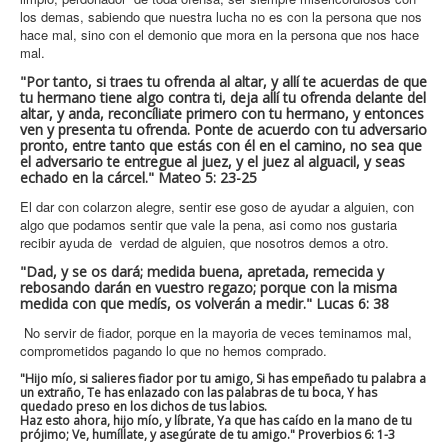
los demas, sabiendo que nuestra lucha no es con la persona que nos
hace mal, sino con el demonio que mora en la persona que nos hace
mal.
"
Por tanto, si traes tu ofrenda al altar, y allí te acuerdas de que
tu hermano tiene algo contra ti,
deja allí tu ofrenda delante del
altar, y anda, reconcíliate primero con tu hermano, y entonces
ven y presenta tu ofrenda.
Ponte de acuerdo con tu adversario
pronto, entre tanto que estás con él en el camino, no sea que
el adversario te entregue al juez, y el juez al alguacil, y seas
echado en la cárcel." Mateo 5: 23-25
El dar con colarzon alegre, sentir ese goso de ayudar a alguien, con
algo que podamos sentir que vale la pena, asi como nos gustaria
recibir ayuda de verdad de alguien, que nosotros demos a otro.
"Dad, y se os dará; medida buena, apretada, remecida y
rebosando darán en vuestro regazo; porque con la misma
medida con que medís, os volverán a medir." Lucas 6: 38
No servir de fiador, porque en la mayoria de veces teminamos mal,
comprometidos pagando lo que no hemos comprado.
"Hijo mío, si salieres fiador por tu amigo, Si has empeñado tu palabra a
un extraño, Te has enlazado con las palabras de tu boca, Y has
quedado preso en los dichos de tus labios.
Haz esto ahora, hijo mío, y líbrate, Ya que has caído en la mano de tu
prójimo; Ve, humíllate, y asegúrate de tu amigo." Proverbios 6: 1-3