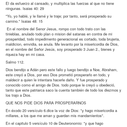
El da esfuerzo al cansado, y multiplica las fuerzas al que no tiene
ningunas. Isaias 40: 29
"Yo, yo hablé, y le llamé y le traje; por tanto, será prosperado su
camino." Isaias 48: 15
En el nombre del Senor Jesus, rompo con todo trato con las
tinieblas, anulado todo plan o mision del satanas en contra de mi
prosperidad, todo impedimento generacional es cortado, toda brujeria,
maldicion, emvidia, se anula. Me levanto por la misericordia de Dios,
en el nombre del Señor Jesús, soy prosperado 3 Juan 2., bienes y
riqueza hay en mi casa.
Salmo 112.
Dios bendijo a Adán pero este fallo y luego bendijo a Noe, Abraham,
este creyó a Dios, por eso Dios prometió prosperarlo en todo, y
maldecir a quien le intentara hacerle daño. Y fue prosperado y
conocido como el amigo de Dios. todo porque le creyó u obedeció,
tanto que este patriarca saco la cuenta también de todo los diezmos y
los trajo a Dios.
QUE NOS PIDE DIOS PARA PROSPERARNOS
En éxodo 20 versículo 6.dice la voz de Dios: "y hago misericordia a
millares, a los que me aman y guardan mis mandamientos".
En el capitulo 5 versículo 10 de Deuteronomio: "y que hago