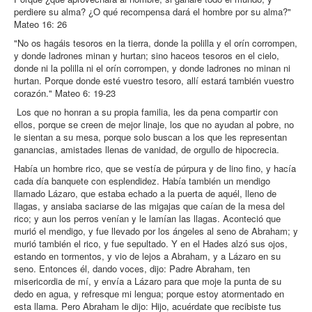
perdiere su alma? ¿O qué recompensa dará el hombre por su alma?"
Mateo 16: 26
"No os hagáis tesoros en la tierra, donde la polilla y el orín corrompen,
y donde ladrones minan y hurtan; sino haceos tesoros en el cielo,
donde ni la polilla ni el orín corrompen, y donde ladrones no minan ni
hurtan. Porque donde esté vuestro tesoro, allí estará también vuestro
corazón." Mateo 6: 19-23
Los que no honran a su propia familia, les da pena compartir con
ellos, porque se creen de mejor linaje, los que no ayudan al pobre, no
le sientan a su mesa, porque solo buscan a los que les representan
ganancias, amistades llenas de vanidad, de orgullo de hipocrecia.
Había un hombre rico, que se vestía de púrpura y de lino fino, y hacía
cada día banquete con esplendidez. Había también un mendigo
llamado Lázaro, que estaba echado a la puerta de aquél, lleno de
llagas, y ansiaba saciarse de las migajas que caían de la mesa del
rico; y aun los perros venían y le lamían las llagas. Aconteció que
murió el mendigo, y fue llevado por los ángeles al seno de Abraham; y
murió también el rico, y fue sepultado. Y en el Hades alzó sus ojos,
estando en tormentos, y vio de lejos a Abraham, y a Lázaro en su
seno. Entonces él, dando voces, dijo: Padre Abraham, ten
misericordia de mí, y envía a Lázaro para que moje la punta de su
dedo en agua, y refresque mi lengua; porque estoy atormentado en
esta llama. Pero Abraham le dijo: Hijo, acuérdate que recibiste tus