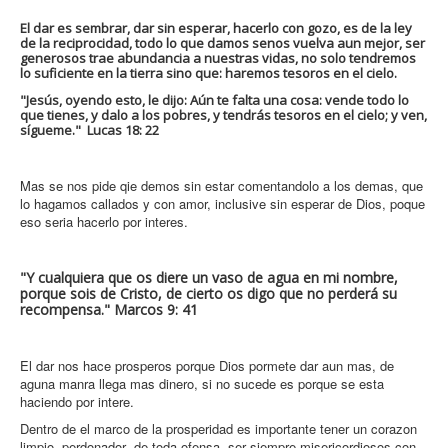
El dar es sembrar, dar sin esperar, hacerlo con gozo, es de la ley
de la reciprocidad, todo lo que damos senos vuelva aun mejor, ser
generosos trae abundancia a nuestras vidas, no solo tendremos
lo suficiente en la tierra sino que: haremos tesoros en el cielo.
"Jesús, oyendo esto, le dijo: Aún te falta una cosa: vende todo lo
que tienes, y dalo a los pobres, y tendrás tesoros en el cielo; y ven,
sígueme." Lucas 18: 22
Mas se nos pide qie demos sin estar comentandolo a los demas, que
lo hagamos callados y con amor, inclusive sin esperar de Dios, poque
eso seria hacerlo por interes.
"Y cualquiera que os diere un vaso de agua en mi nombre,
porque sois de Cristo, de cierto os digo que no perderá su
recompensa." Marcos 9: 41
El dar nos hace prosperos porque Dios pormete dar aun mas, de
aguna manra llega mas dinero, si no sucede es porque se esta
haciendo por intere.
Dentro de el marco de la prosperidad es importante tener un corazon
limpio, perdonador de toda ofensa, ser siempre misericordiosos con