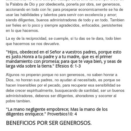
la Palabra de Dio y por obedecerla, ponerla por obra, ser generosos,
accionando en todo con fe; para prosperar economicamente se ha de
usar las habilidades y talentos para servir con excelencia y amor;
siendo diligentes, buenos administradores de todo y en todo. Tambien
ser fieles en lo poco y siempre agradecidos, enfocados, persistentes
en lo que hacemos.
La ey de la reciprocidad, se cuemple, si tu das se te dara, todo bien
que hacermos se nos devuelve.
"Hijos, obedeced en el Señor a vuestros padres, porque esto
es justo.
Honra a tu padre y a tu madre, que es el primer
mandamiento con promesa;
para que te vaya bien, y seas de
larga vida sobre la tierra." Efesios 6: 1-3
Algunos no properan porque no son generosos, no saben honrar a
Dios, no honran sus padres, no ayudan al necesitado, es porque se
hacen insensibles por el pecado, para recuperar esa sensibilidad se
debe crecer espiritualmente, busquecando de santidad, ser un buenos
administradores, debenos ser diligentes, ahoradores y socorrer al
pobre tambien.
"La mano negligente empobrece; Mas la mano de los
diligentes enriquece." Proverbios10: 4
BENEFICIOS POR SER GENEROSOS.