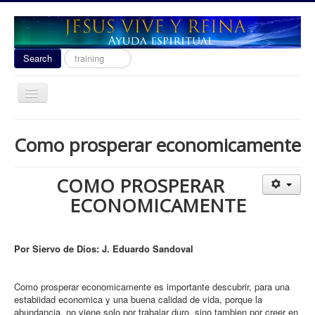
Search
Search
...
Toggle
Navigation
Ayuda Espiritual
Como prosperar economicamente
Las señales del fin 2020
Liberacion
COMO PROSPERAR
Escuela de Guerra
ECONOMICAMENTE
Temas
Youtube
Por Siervo de Dios: J. Eduardo Sandoval
donacion
Como prosperar economicamente es importante descubrir, para una
Contact
estabiidad economica y una buena calidad de vida, porque la
abundancia, no viene solo por trabajar duro, sino tambien por creer en