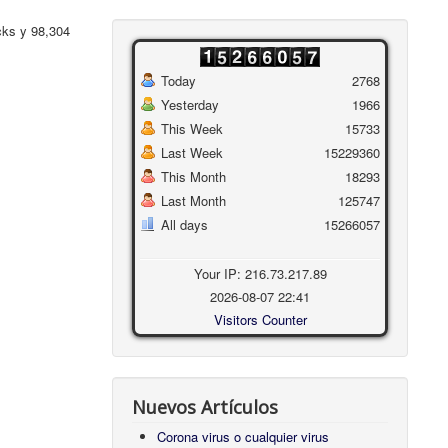
cks y 98,304
Today
2768
Yesterday
1966
This Week
15733
Last Week
15229360
This Month
18293
Last Month
125747
All days
15266057
Your IP: 216.73.217.89
2026-08-07 22:41
Visitors Counter
Nuevos Artículos
Corona virus o cualquier virus