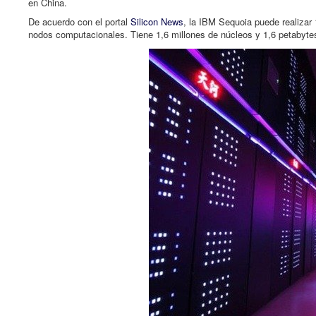
en China.
De acuerdo con el portal
Silicon News
, la IBM Sequoia puede realizar
nodos computacionales. Tiene 1,6 millones de núcleos y 1,6 petabyte
Read
Read
more
more
here:
here:
http://www.elnuevoherald.com/2012/06/19/1232080/eeuu-
http://www.elnuevoherald.com/2012/06/19/1232080/eeuu-
tiene-
tiene-
la-
la-
computadora-
computadora-
mas.html#storylink=cpy
mas.html#storylink=cpy