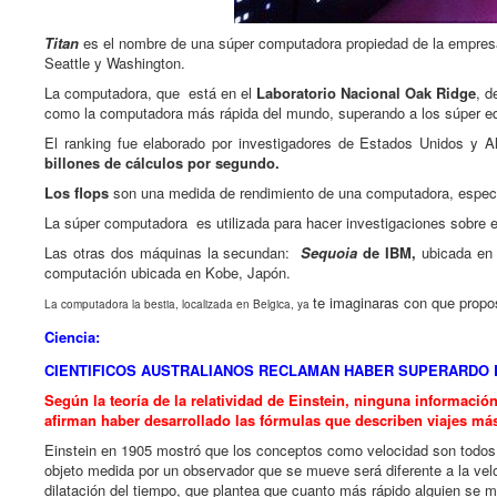
Titan
es el nombre de una súper computadora propiedad de la empres
Seattle y Washington.
La computadora, que está en el
Laboratorio Nacional Oak Ridge
, d
como la computadora más rápida del mundo, superando a los súper eq
El ranking fue elaborado por investigadores de Estados Unidos y 
billones de cálculos por segundo.
Los flops
son una medida de rendimiento de una computadora, especia
La súper computadora es utilizada para hacer investigaciones sobre e
Las otras dos máquinas la secundan:
Sequoia
de IBM,
ubicada en u
computación ubicada en Kobe, Japón.
te imaginaras con que propo
La computadora la bestia, localizada en Belgica, ya
Ciencia:
CIENTIFICOS AUSTRALIANOS RECLAMAN HABER SUPERARDO L
Según la teoría de la relatividad de Einstein, ninguna informació
afirman haber desarrollado las fórmulas que describen viajes más 
Einstein en 1905 mostró que los conceptos como velocidad son todos r
objeto medida por un observador que se mueve será diferente a la velo
dilatación del tiempo, que plantea que cuanto más rápido alguien se m