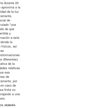
ria durante 20
e aproxima a la
idad de la luz
ivamente,
ecial de
rmulado "una
sado de que
entida y
imación a este
 donde la
 físicos, así
vas
ansformaciones
s diferentes)
ativa de la
dades relativas
que sea
ones de
vamente, por
e en caso de
a finita no
 viajando a una
cero.
OS, DEBERÍA