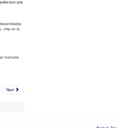
QUIÉN DIJO QUE
desarrollados
, chip en la
llar memoria
Next
Back to Top