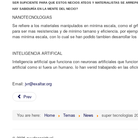
SER SUFICIENTE PARA QUE ESTOS NECIOS ATEOS Y MATERIALISTAS SE ARREPI
HAY SABIDURÍA EN LA MENTE DEL NECIO?
NANOTECNOLOGIAS
Se refiere a los materiales manipulados en minima escala, como el grf
para ser mas resistencias y de minimo tamano y eficiencia. por ejemplo 
mas minima escala, con lo cual se han podido tambien desarrollar los 
INTELIGENCIA ARTIFICAL
Inteligencia artificial que funciona con neuronas artificiales que fu
artificial como si fuera un humano. lo han venid trabajando en las ofi
Email:
jvr@exaltar.org
Prev
You are here:
Home
Temas
News
super tecnologias 2
© 2026 ayudaespiritual