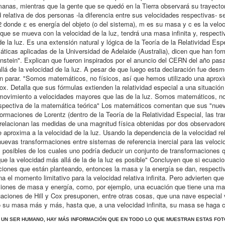
manas, mientras que la gente que se quedó en la Tierra observará su trayecto
d relativa de dos personas -la diferencia entre sus velocidades respectivas- s
c2 donde ε es energía del objeto (o del sistema), m es su masa y c es la veloc
que se mueva con la velocidad de la luz, tendrá una masa infinita y, respect
de la luz. Es una extensión natural y lógica de la Teoría de la Relatividad Esp
máticas aplicadas de la Universidad de Adelaide (Australia), dicen que han fo
Einstein". Explican que fueron inspirados por el anuncio del CERN del año pa
llá de la velocidad de la luz. A pesar de que luego esta declaración fue desm
on parar. "Somos matemáticos, no físicos, así que hemos utilizado una aprox
. Detalla que sus fórmulas extienden la relatividad especial a una situación
el movimiento a velocidades mayores que las de la luz. Somos matemáticos, no
rspectiva de la matemática teórica" Los matemáticos comentan que sus "nue
maciones de Lorentz (dentro de la Teoría de la Relatividad Especial, las tr
elacionan las medidas de una magnitud física obtenidas por dos observadore
 aproxima a la velocidad de la luz. Usando la dependencia de la velocidad rel
uevas transformaciones entre sistemas de referencia inercial para las veloci
os posibles de los cuales uno podría deducir un conjunto de transformaciones 
ue la velocidad más allá de la de la luz es posible" Concluyen que si ecuaci
iones que están planteando, entonces la masa y la energía se dan, respecti
a el momento limitativo para la velocidad relativa infinita. Pero advierten qu
aciones de masa y energía, como, por ejemplo, una ecuación que tiene una mas
s ecuaciones de Hill y Cox presuponen, entre otras cosas, que una nave especial
do su masa más y más, hasta que, a una velocidad infinita, su masa se haga 
A UN SER HUMANO, HAY MÁS INFORMACIÓN QUE EN TODO LO QUE MUESTRAN ESTAS FOT