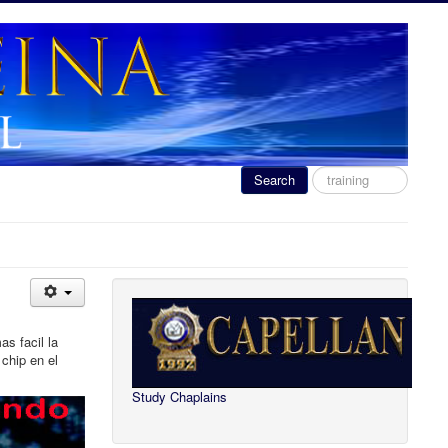
Search
Search
...
s facil la
 chip en el
Study Chaplains