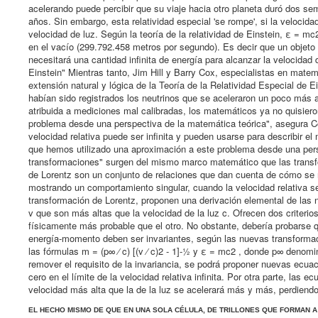
acelerando puede percibir que su viaje hacia otro planeta duró dos se
años. Sin embargo, esta relatividad especial 'se rompe', si la velocida
velocidad de luz. Según la teoría de la relatividad de Einstein, ε = m
en el vacío (299.792.458 metros por segundo). Es decir que un objeto 
necesitará una cantidad infinita de energía para alcanzar la velocidad 
Einstein" Mientras tanto, Jim Hill y Barry Cox, especialistas en mate
extensión natural y lógica de la Teoría de la Relatividad Especial de 
habían sido registrados los neutrinos que se aceleraron un poco más a
atribuida a mediciones mal calibradas, los matemáticos ya no quisier
problema desde una perspectiva de la matemática teórica", asegura Cox
velocidad relativa puede ser infinita y pueden usarse para describir 
que hemos utilizado una aproximación a este problema desde una pe
transformaciones" surgen del mismo marco matemático que las transfor
de Lorentz son un conjunto de relaciones que dan cuenta de cómo se r
mostrando un comportamiento singular, cuando la velocidad relativa se
transformación de Lorentz, proponen una derivación elemental de las n
v que son más altas que la velocidad de la luz c. Ofrecen dos criteri
físicamente más probable que el otro. No obstante, debería probarse q
energía-momento deben ser invariantes, según las nuevas transformac
las fórmulas m = (p∞ ⁄ c) [(v ⁄ c)2 - 1]-½ y ε = mc2 , donde p∞ denomin
remover el requisito de la invariancia, se podrá proponer nuevas ecu
cero en el límite de la velocidad relativa infinita. Por otra parte, la
velocidad más alta que la de la luz se acelerará más y más, perdien
EL HECHO MISMO DE QUE EN UNA SOLA CÉLULA, DE TRILLONES QUE FORMAN 