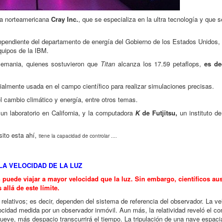
a norteamericana
Cray Inc.
, que se especializa en la ultra tecnología y que 
ependiente del departamento de energía del Gobierno de los Estados Unidos,
uipos de la IBM.
Alemania, quienes sostuvieron que
Titan
alcanza los 17.59 petaflops,
es dec
lmente usada en el campo científico para realizar simulaciones precisas.
l cambio climático y energía, entre otros temas.
n laboratorio en California, y la computadora
K
de Futjitsu,
un instituto de
sito esta ahí,
tiene la capacidad de controlar ....
A VELOCIDAD DE LA LUZ
n puede viajar a mayor velocidad que la luz. Sin embargo, científicos au
allá de este límite.
elativos; es decir, dependen del sistema de referencia del observador. La ve
cidad medida por un observador inmóvil. Aun más, la relatividad reveló el co
ueve, más despacio transcurrirá el tiempo. La tripulación de una nave espaci