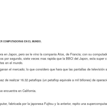
ER COMPUTADORAS EN EL MUNDO.
ra en Japon, pero se le vino la compania Atos, de Francia; con su computad
lculos por segundo, siete veces mas rapida que la BBCI del Japon, esta super
ntes en el mundo.
ganan el mercado; lo que considero que hara que las pantallas de televisión 
de realizar 16.32 petaflops (un petaflop equivale a mil billones) de operac
e encuentra en California.
er, fabricada por la japonesa Fujitsu y la anterior, repito una supercomput