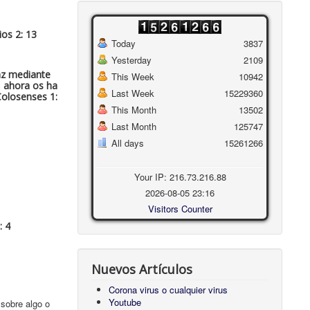
ios 2: 13
Today
3837
Yesterday
2109
paz mediante
This Week
10942
, ahora os ha
Last Week
15229360
Colosenses 1:
This Month
13502
Last Month
125747
All days
15261266
Your IP: 216.73.216.88
2026-08-05 23:16
Visitors Counter
: 4
Nuevos Artículos
Corona virus o cualquier virus
Youtube
 sobre algo o