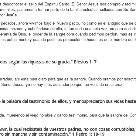
es desconocer el sello del Espiritu Santo. El Señor Jesús nos compro y redim
mo hijos, pasamos a formar parte de la familia celestial, sellados con Su San
ñor
Jesús.
ar pecados, ahora vivimos bajo el Nuevo pacto, no como en el antiguo que se 
ndar lanzado y cubriéndose de ella, si fue dada una sola vez, no para andarl
eranía de Dios. el poder de la sangre obra cuando pedimos perdon, mas es i
enemos actualmente y cuando pedimos protección lo hacemos en el nombre del
os según las riquezas de su gracia," Efesios 1: 7
rradas, ahi esta bien claro para que es la sangre. Cuando oramos por nosotro
el Senor Jesus, ya no hay mas acusador porque fue vencido en la cruz.
 la palabra del testimonio de ellos, y menospreciaron sus vidas hasta
a, mueriendo al viejo hombre y dando testimonio, para que la sangre del Cor
vir, la cual recibisteis de vuestros padres, no con cosas corruptible
ero sin mancha y sin contaminación," 1 Pedro 1: 18-19