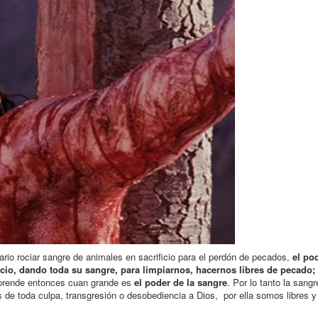
ario rociar sangre de animales en sacrificio para el perdón de pecados,
el pod
cio, dando toda su sangre, para limpiarnos, hacernos libres de pecado; 
omprende entonces cuan grande es
el poder de la sangre
. Por lo tanto la sang
 de toda culpa, transgresión o desobediencia a Dios, por ella somos libres y