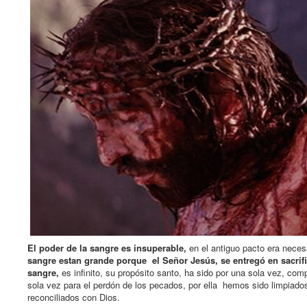
El poder de la sangre es insuperable,
en el antiguo pacto era neces
sangre estan grande porque el Señor Jesús, se entregó en sacrifi
sangre,
es infinito, su propósito santo, ha sido por una sola vez, c
sola vez para el perdón de los pecados, por ella hemos sido limpiados
reconciliados con Dios.