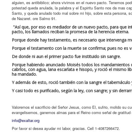
alguien, es antibiblico; ahora vivimos en el nuevo pacto. Tenemos po
potestad queda anulada, la palabra y el Espiritu Santo nos da mas c
Santo, y queda anulado todo mal sobre mi hijo, sobre esta persona, sob
de Nazaret. ore Salmo 91.
"Así que, por eso es mediador de un nuevo pacto, para que int
pacto, los llamados reciban la promesa de la herencia eterna.
Porque donde hay testamento, es necesario que intervenga mu
Porque el testamento con la muerte se confirma; pues no es vá
De donde ni aun el primer pacto fue instituido sin sangre.
Porque habiendo anunciado Moisés todos los mandamientos de 
cabríos, con agua, lana escarlata e hisopo, y roció el mismo li
ha mandado.
Y además de esto, roció también con la sangre el tabernáculo y
Y casi todo es purificado, según la ley, con sangre; y sin der
Valoremos el sacrificio del Señor Jesus, como El, sufrio, molido su 
evangelisemos, ganemos almas para el Reino como señal de gratitud 
info@exaltar.org
Por favor si desea ayudar mi labor, gracias. Cell 1-4087266472.