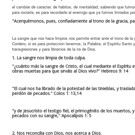
el cambiar de caracter, de habitos, de mentalidad, sabiendo que fui
para rociarla, es para recordarle al enemigo que ya fuimos limiados p
"Acerquémonos, pues, confiadamente al trono de la gracia, para
La sangre que nos hace limpios nos permite entrar ante el trono de la 
Cordero, si es para proteccion tenemos, la Palabra, el Espiritu Santo 
transgresiones y para librarnos de la ira de Dios.
1. La sangre nos limpia de toda culpa.
"¿cuánto más la sangre de Cristo, el cual mediante el Espíritu
obras muertas para que sirváis al Dios vivo?" Hebreos 9: 14
"El cual nos ha librado de la potestad de las tinieblas, y tras
perdón de pecados." Colos 1: 13,14
"y de Jesucristo el testigo fiel, el primogénito de los muertos,
pecados con su sangre," Apocalipsis 1: 5
2. Nos reconcilia con Dios, nos acerca a Dios.