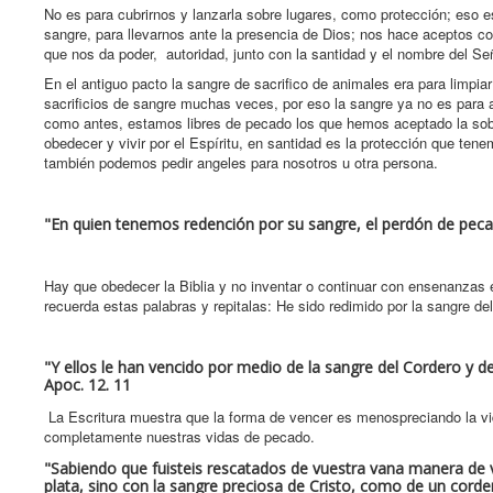
No es para cubrirnos y lanzarla sobre lugares, como protección; eso 
sangre, para llevarnos ante la presencia de Dios; nos hace aceptos co
que nos da poder, autoridad, junto con la santidad y el nombre del Se
En el antiguo pacto la sangre de sacrifico de animales era para limpi
sacrificios de sangre muchas veces, por eso la sangre ya no es para a
como antes, estamos libres de pecado los que hemos aceptado la sob
obedecer y vivir por el Espíritu, en santidad es la protección que t
también podemos pedir angeles para nosotros u otra persona.
"En quien tenemos redención por su sangre, el perdón de pecad
Hay que obedecer la Biblia y no inventar o continuar con ensenanzas e
recuerda estas palabras y repitalas: He sido redimido por la sangre d
"Y ellos le han vencido por medio de la sangre del Cordero y de
Apoc. 12. 11
La Escritura muestra que la forma de vencer es menospreciando la vid
completamente nuestras vidas de pecado.
"Sabiendo que fuisteis rescatados de vuestra vana manera de vi
plata, sino con la sangre preciosa de Cristo, como de un cord