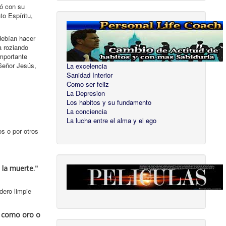
ió con su
to Espíritu,
debían hacer
a roziando
mportante
 Señor Jesús,
La excelencia
Sanidad Interior
Como ser feliz
La Depresion
Los habitos y su fundamento
La conciencia
La lucha entre el alma y el ego
s o por otros
 la muerte."
dero limpie
s, como oro o