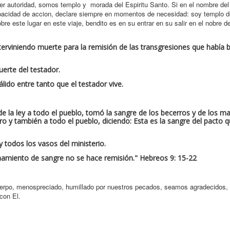
der autoridad, somos templo y morada del Espiritu Santo. Si en el nombre del
apacidad de accion, declare siempre en momentos de necesidad: soy templo de
re este lugar en este viaje, bendito es en su entrar en su salir en el nobre 
erviniendo muerte para la remisión de las transgresiones que había b
erte del testador.
lido entre tanto que el testador vive.
la ley a todo el pueblo, tomó la sangre de los becerros y de los m
bro y también a todo el pueblo, diciendo: Esta es la sangre del pacto 
 todos los vasos del ministerio.
ramamiento de sangre no se hace remisión." Hebreos 9: 15-22
cuerpo, menospreciado, humillado por nuestros pecados, seamos agradecidos,
con El.