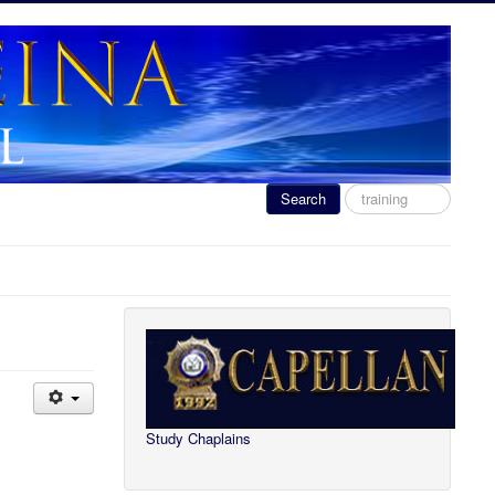
Search
Search
...
Study Chaplains