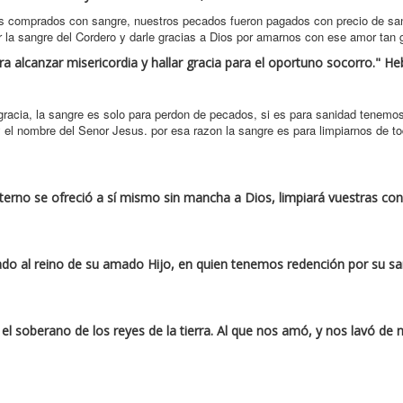
mos comprados con sangre, nuestros pecados fueron pagados con precio de sa
or la sangre del Cordero y darle gracias a Dios por amarnos con ese amor tan 
 alcanzar misericordia y hallar gracia para el oportuno socorro." He
gracia, la sangre es solo para perdon de pecados, si es para sanidad tenemos
y el nombre del Senor Jesus. por esa razon la sangre es para limpiarnos de t
 eterno se ofreció a sí mismo sin mancha a Dios, limpiará vuestras con
ladado al reino de su amado Hijo, en quien tenemos redención por su sa
 y el soberano de los reyes de la tierra. Al que nos amó, y nos lavó de 