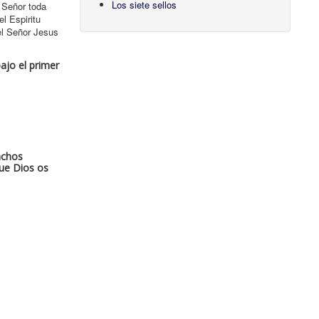
Los siete sellos
 Señor toda
l Espiritu
del Señor Jesus
ajo el primer
achos
que Dios os