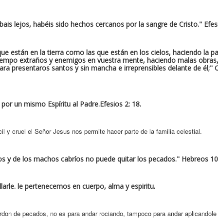
ais lejos, habéis sido hechos cercanos por la sangre de Cristo." Efes
 que están en la tierra como las que están en los cielos, haciendo la 
o tiempo extraños y enemigos en vuestra mente, haciendo malas obras
ara presentaros santos y sin mancha e irreprensibles delante de él;" 
por un mismo Espíritu al Padre.Efesios 2: 18.
il y cruel el Señor Jesus nos permite hacer parte de la familia celestial.
ros y de los machos cabríos no puede quitar los pecados." Hebreos 10
rle. le pertenecemos en cuerpo, alma y espiritu.
rdon de pecados, no es para andar rociando, tampoco para andar aplicandole