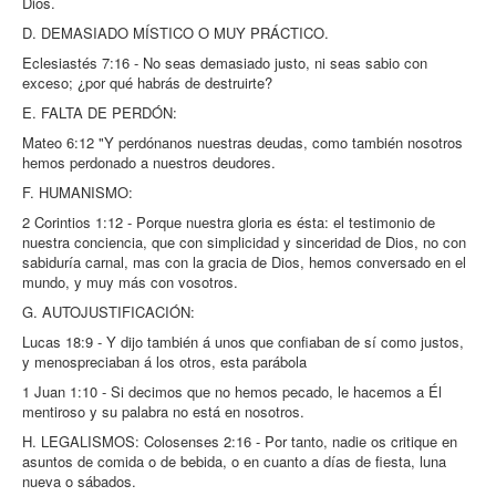
Dios.
D. DEMASIADO MÍSTICO O MUY PRÁCTICO.
Eclesiastés 7:16 - No seas demasiado justo, ni seas sabio con
exceso; ¿por qué habrás de destruirte?
E. FALTA DE PERDÓN:
Mateo 6:12 "Y perdónanos nuestras deudas, como también nosotros
hemos perdonado a nuestros deudores.
F. HUMANISMO:
2 Corintios 1:12 - Porque nuestra gloria es ésta: el testimonio de
nuestra conciencia, que con simplicidad y sinceridad de Dios, no con
sabiduría carnal, mas con la gracia de Dios, hemos conversado en el
mundo, y muy más con vosotros.
G. AUTOJUSTIFICACIÓN:
Lucas 18:9 - Y dijo también á unos que confiaban de sí como justos,
y menospreciaban á los otros, esta parábola
1 Juan 1:10 - Si decimos que no hemos pecado, le hacemos a Él
mentiroso y su palabra no está en nosotros.
H. LEGALISMOS: Colosenses 2:16 - Por tanto, nadie os critique en
asuntos de comida o de bebida, o en cuanto a días de fiesta, luna
nueva o sábados.