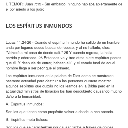
I. TEMOR: Juan 7:13 - Sin embargo, ninguno hablaba abiertamente de
él por miedo a los judío
LOS ESPÍRITUS INMUNDOS
Lucas 11:24-26 - Cuando el espíritu inmundo ha salido de un hombre,
anda por lugares secos buscando reposo, y al no hallarlo, dice:
"Volveré a mi casa de donde salí." 25 Y cuando regresa, la halla
barrida y adornada. 26 Entonces va y trae otros siete espíritus peores
que él. Y después de entrar, habitan allí; y el estado final de aquel
hombre llega a ser peor que el primero.
Los espíritus inmundos en la palabra de Dios como se mostraran
bastante actividad para destruir a las personas quisiera mostrar
algunos espíritus que quizás no los leamos en la Biblia pero en la
actualidad ministros de libración los han descubierto causando mucho
daño a la humanidad.
A. Espíritus inmundos:
Son los que tienen como propósito volver a donde lo han sacado.
B. Espíritus meta-físicos:
Son los que se caracterizan por causar ruidos a través de golpes