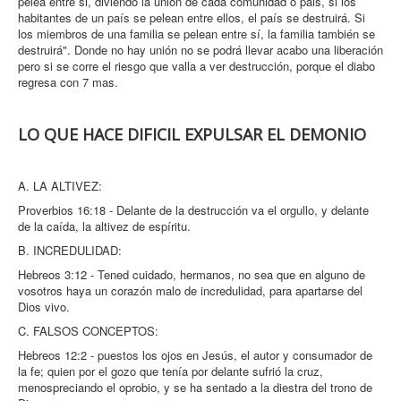
pelea entre si, diviendo la union de cada comunidad o pais, si los
habitantes de un país se pelean entre ellos, el país se destruirá. Si
los miembros de una familia se pelean entre sí, la familia también se
destruirá". Donde no hay unión no se podrá llevar acabo una liberación
pero si se corre el riesgo que valla a ver destrucción, porque el diabo
regresa con 7 mas.
LO QUE HACE DIFICIL EXPULSAR EL DEMONIO
A. LA ALTIVEZ:
Proverbios 16:18 - Delante de la destrucción va el orgullo, y delante
de la caída, la altivez de espíritu.
B. INCREDULIDAD:
Hebreos 3:12 - Tened cuidado, hermanos, no sea que en alguno de
vosotros haya un corazón malo de incredulidad, para apartarse del
Dios vivo.
C. FALSOS CONCEPTOS:
Hebreos 12:2 - puestos los ojos en Jesús, el autor y consumador de
la fe; quien por el gozo que tenía por delante sufrió la cruz,
menospreciando el oprobio, y se ha sentado a la diestra del trono de