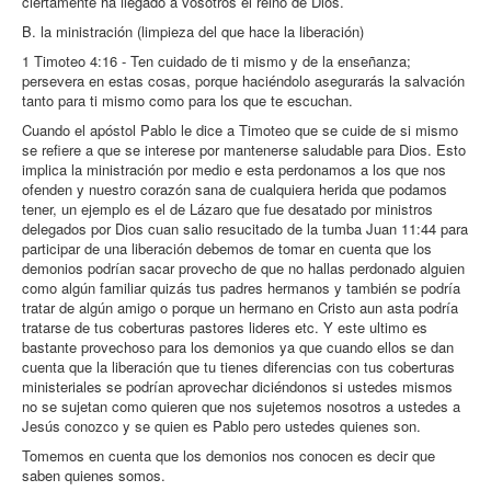
ciertamente ha llegado a vosotros el reino de Dios.
B. la ministración (limpieza del que hace la liberación)
1 Timoteo 4:16 - Ten cuidado de ti mismo y de la enseñanza;
persevera en estas cosas, porque haciéndolo asegurarás la salvación
tanto para ti mismo como para los que te escuchan.
Cuando el apóstol Pablo le dice a Timoteo que se cuide de si mismo
se refiere a que se interese por mantenerse saludable para Dios. Esto
implica la ministración por medio e esta perdonamos a los que nos
ofenden y nuestro corazón sana de cualquiera herida que podamos
tener, un ejemplo es el de Lázaro que fue desatado por ministros
delegados por Dios cuan salio resucitado de la tumba Juan 11:44 para
participar de una liberación debemos de tomar en cuenta que los
demonios podrían sacar provecho de que no hallas perdonado alguien
como algún familiar quizás tus padres hermanos y también se podría
tratar de algún amigo o porque un hermano en Cristo aun asta podría
tratarse de tus coberturas pastores lideres etc. Y este ultimo es
bastante provechoso para los demonios ya que cuando ellos se dan
cuenta que la liberación que tu tienes diferencias con tus coberturas
ministeriales se podrían aprovechar diciéndonos si ustedes mismos
no se sujetan como quieren que nos sujetemos nosotros a ustedes a
Jesús conozco y se quien es Pablo pero ustedes quienes son.
Tomemos en cuenta que los demonios nos conocen es decir que
saben quienes somos.