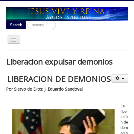
Search
Search
...
Toggle
Navigation
Ayuda Espiritual
Liberacion expulsar demonios
Las señales del fin 2020
Liberacion
LIBERACION DE DEMONIOS
Escuela de Guerra
Por Siervo de Dios: J. Eduardo Sandoval
Temas
Youtube
La
liber
donacion
ació
n de
Contact
dem
onio