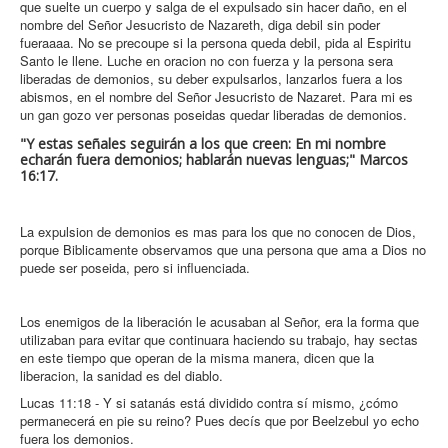
que suelte un cuerpo y salga de el expulsado sin hacer daño, en el
nombre del Señor Jesucristo de Nazareth, diga debil sin poder
fueraaaa. No se precoupe si la persona queda debil, pida al Espiritu
Santo le llene. Luche en oracion no con fuerza y la persona sera
liberadas de demonios, su deber expulsarlos, lanzarlos fuera a los
abismos, en el nombre del Señor Jesucristo de Nazaret. Para mi es
un gan gozo ver personas poseidas quedar liberadas de demonios.
"
Y estas señales seguirán a los que creen: En mi nombre
echarán fuera demonios; hablarán nuevas lenguas;"
Marcos
16:17.
La expulsion de demonios es mas para los que no conocen de Dios,
porque Biblicamente observamos que una persona que ama a Dios no
puede ser poseida, pero si influenciada.
Los enemigos de la liberación le acusaban al Señor, era la forma que
utilizaban para evitar que continuara haciendo su trabajo, hay sectas
en este tiempo que operan de la misma manera, dicen que la
liberacion, la sanidad es del diablo.
Lucas 11:18 - Y si satanás está dividido contra sí mismo, ¿cómo
permanecerá en pie su reino? Pues decís que por Beelzebul yo echo
fuera los demonios.