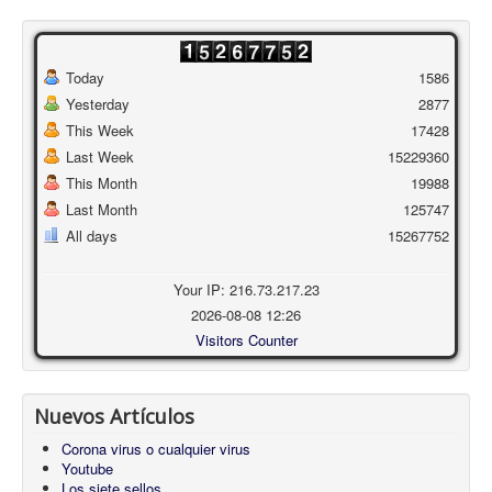
Today
1586
Yesterday
2877
This Week
17428
Last Week
15229360
This Month
19988
Last Month
125747
All days
15267752
Your IP: 216.73.217.23
2026-08-08 12:26
Visitors Counter
Nuevos Artículos
Corona virus o cualquier virus
Youtube
Los siete sellos