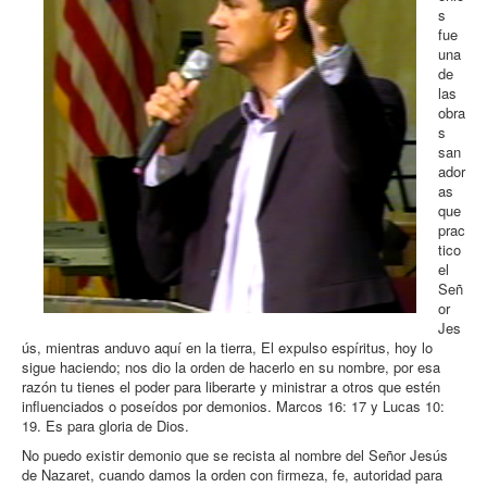
s
fue
una
de
las
obra
s
san
ador
as
que
prac
tico
el
Señ
or
Jes
ús, mientras anduvo aquí en la tierra, El expulso espíritus, hoy lo
sigue haciendo; nos dio la orden de hacerlo en su nombre, por esa
razón tu tienes el poder para liberarte y ministrar a otros que estén
influenciados o poseídos por demonios. Marcos 16: 17 y Lucas 10:
19. Es para gloria de Dios.
No puedo existir demonio que se recista al nombre del Señor Jesús
de Nazaret, cuando damos la orden con firmeza, fe, autoridad para