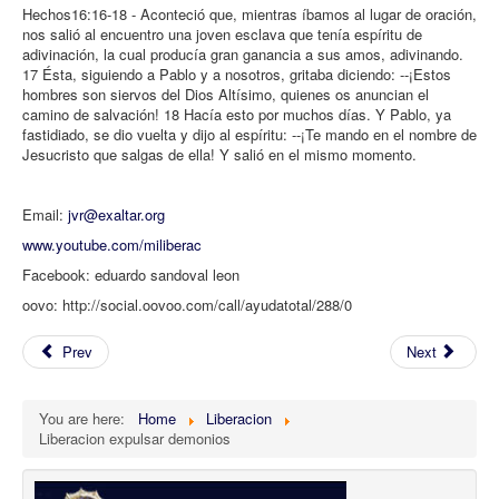
Hechos16:16-18 - Aconteció que, mientras íbamos al lugar de oración,
nos salió al encuentro una joven esclava que tenía espíritu de
adivinación, la cual producía gran ganancia a sus amos, adivinando.
17 Ésta, siguiendo a Pablo y a nosotros, gritaba diciendo: --¡Estos
hombres son siervos del Dios Altísimo, quienes os anuncian el
camino de salvación! 18 Hacía esto por muchos días. Y Pablo, ya
fastidiado, se dio vuelta y dijo al espíritu: --¡Te mando en el nombre de
Jesucristo que salgas de ella! Y salió en el mismo momento.
Email:
jvr@exaltar.org
www.youtube.com/miliberac
Facebook: eduardo sandoval leon
oovo: http://social.oovoo.com/call/ayudatotal/288/0
Prev
Next
You are here:
Home
Liberacion
Liberacion expulsar demonios