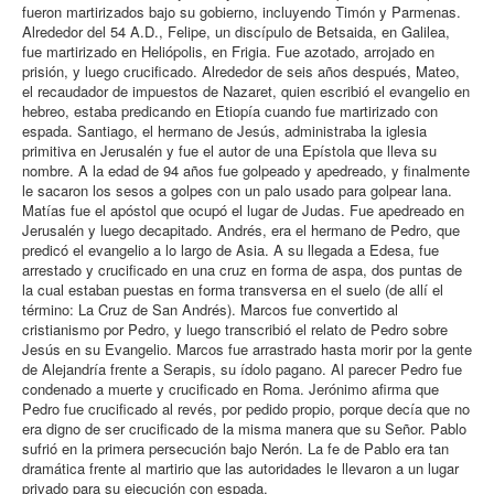
fueron martirizados bajo su gobierno, incluyendo Timón y Parmenas.
Alrededor del 54 A.D., Felipe, un discípulo de Betsaida, en Galilea,
fue martirizado en Heliópolis, en Frigia. Fue azotado, arrojado en
prisión, y luego crucificado. Alrededor de seis años después, Mateo,
el recaudador de impuestos de Nazaret, quien escribió el evangelio en
hebreo, estaba predicando en Etiopía cuando fue martirizado con
espada. Santiago, el hermano de Jesús, administraba la iglesia
primitiva en Jerusalén y fue el autor de una Epístola que lleva su
nombre. A la edad de 94 años fue golpeado y apedreado, y finalmente
le sacaron los sesos a golpes con un palo usado para golpear lana.
Matías fue el apóstol que ocupó el lugar de Judas. Fue apedreado en
Jerusalén y luego decapitado. Andrés, era el hermano de Pedro, que
predicó el evangelio a lo largo de Asia. A su llegada a Edesa, fue
arrestado y crucificado en una cruz en forma de aspa, dos puntas de
la cual estaban puestas en forma transversa en el suelo (de allí el
término: La Cruz de San Andrés). Marcos fue convertido al
cristianismo por Pedro, y luego transcribió el relato de Pedro sobre
Jesús en su Evangelio. Marcos fue arrastrado hasta morir por la gente
de Alejandría frente a Serapis, su ídolo pagano. Al parecer Pedro fue
condenado a muerte y crucificado en Roma. Jerónimo afirma que
Pedro fue crucificado al revés, por pedido propio, porque decía que no
era digno de ser crucificado de la misma manera que su Señor. Pablo
sufrió en la primera persecución bajo Nerón. La fe de Pablo era tan
dramática frente al martirio que las autoridades le llevaron a un lugar
privado para su ejecución con espada.