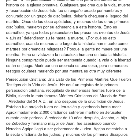
historia de la iglesia primitiva. Cualquiera que crea que la vida, muerte
y resurrección de Jesucristo fue un engaño creado por hombres y
conjurado por un grupo de discípulos, debería chequear el legado del
martirio. Once de los doce apóstoles, y muchos de los otros primeros
discípulos, murieron por su adherencia a esta historia. Esto es
dramático, ya que todos presenciaron los presuntos eventos de Jesús
y aún así defendieron su fe hasta la muerte. ¿Por qué es esto
dramático, cuando muchos a lo largo de la historia han muerto como
mártires por creencias religiosas? Porque la gente no muere por una
mentira. Eche un vistazo a la naturaleza humana en toda la historia.
Ninguna conspiración puede ser mantenida cuando la vida o la libertad
están en juego. Morir por una creencia es una cosa, pero numerosos
testigos oculares muriendo por una mentira es otra muy diferente.
Persecución Cristiana: Una Lista de los Primeros Mártires Que Fueron
Testigos de la Vida de Jesús He aquí un registro de la primera
persecución cristiana, recopilada de numerosas fuentes fuera de la
Biblia, siendo la más famosa Mártires Cristianos del Mundo de Fox:
Alrededor del 34 A.D., un año después de la crucifixión de Jesús,
Esteban fue arrojado fuera de Jerusalén y apedreado hasta morir.
Aproximadamente 2.000 cristianos sufrieron martirio en Jerusalén
durante este período. Alrededor de 10 años después, Jacobo, el hijo
de Zebedeo y hermano mayor de Juan, fue asesinado cuando
Herodes Agripa llegó a ser gobernador de Judea. Agripa detestaba a
la secta cristiana de los judíos, y muchos de los primeros discípulos