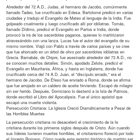
Alrededor del 72 A.D., Judas, el hermano de Jacobo, comúnmente
llamado Tadeo, fue crucificado en Edesa. Bartolomé predicó en varias
ciudades y tradujo el Evangelio de Mateo al lenguaje de la India. Fue
golpeado cruelmente y luego crucificado allí por idólatras. Tomás,
llamado Dídimo, predicó el Evangelio en Partos e India, donde
provocó la ira de los sacerdotes paganos, quienes lo martirizaron
atravesándolo con una lanza. Lucas fue el autor del evangelio de su
mismo nombre. Viajó con Pablo a través de varios países y se cree
que fue ahorcado en un árbol de olivo por sacerdotes idólatras en
Grecia. Barnabás, de Chipre, fue asesinado alrededor del 73 A.D., no
se conocen muchos detalles. Simón, apodado Zelote, predicó el
Evangelio en Mauritania, África, y hasta en Inglaterra, donde fue
crucificado cerca del 74 A.D. Juan, el "discípulo amado," era el
hermano de Jacobo. De Éfeso fue enviado a Roma, donde se afirma
que fue arrojado en un caldero de aceite hirviendo. Escapó de milagro
sin ser herido. Después, Domiciano lo desterró a la Isla de Patmos,
donde escribió el Libro del Apocalipsis. Fue el único apóstol que
escapó una muerte violenta.
Persecución Cristiana: La Iglesia Creció Dramáticamente a Pesar de
las Horribles Muertes
La persecución cristiana no desaceleró el crecimiento de la fe
cristiana durante los primeros siglos después de Cristo. Aún cuando
sus líderes tuvieron muertes horribles, el cristianismo floreció por todo
el Imperio Romano. Cómo puede este registro histórico de martirio ser