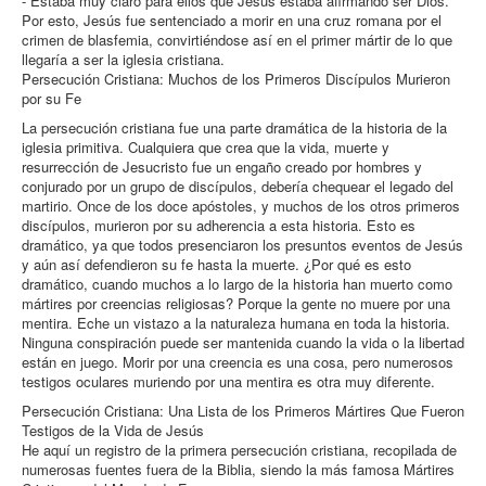
- Estaba muy claro para ellos que Jesús estaba afirmando ser Dios.
Por esto, Jesús fue sentenciado a morir en una cruz romana por el
crimen de blasfemia, convirtiéndose así en el primer mártir de lo que
llegaría a ser la iglesia cristiana.
Persecución Cristiana: Muchos de los Primeros Discípulos Murieron
por su Fe
La persecución cristiana fue una parte dramática de la historia de la
iglesia primitiva. Cualquiera que crea que la vida, muerte y
resurrección de Jesucristo fue un engaño creado por hombres y
conjurado por un grupo de discípulos, debería chequear el legado del
martirio. Once de los doce apóstoles, y muchos de los otros primeros
discípulos, murieron por su adherencia a esta historia. Esto es
dramático, ya que todos presenciaron los presuntos eventos de Jesús
y aún así defendieron su fe hasta la muerte. ¿Por qué es esto
dramático, cuando muchos a lo largo de la historia han muerto como
mártires por creencias religiosas? Porque la gente no muere por una
mentira. Eche un vistazo a la naturaleza humana en toda la historia.
Ninguna conspiración puede ser mantenida cuando la vida o la libertad
están en juego. Morir por una creencia es una cosa, pero numerosos
testigos oculares muriendo por una mentira es otra muy diferente.
Persecución Cristiana: Una Lista de los Primeros Mártires Que Fueron
Testigos de la Vida de Jesús
He aquí un registro de la primera persecución cristiana, recopilada de
numerosas fuentes fuera de la Biblia, siendo la más famosa Mártires