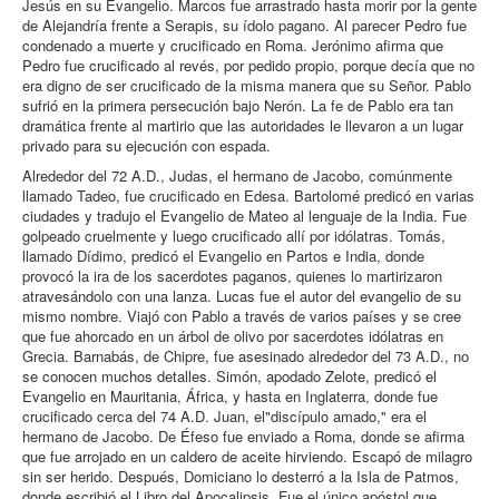
Jesús en su Evangelio. Marcos fue arrastrado hasta morir por la gente
de Alejandría frente a Serapis, su ídolo pagano. Al parecer Pedro fue
condenado a muerte y crucificado en Roma. Jerónimo afirma que
Pedro fue crucificado al revés, por pedido propio, porque decía que no
era digno de ser crucificado de la misma manera que su Señor. Pablo
sufrió en la primera persecución bajo Nerón. La fe de Pablo era tan
dramática frente al martirio que las autoridades le llevaron a un lugar
privado para su ejecución con espada.
Alrededor del 72 A.D., Judas, el hermano de Jacobo, comúnmente
llamado Tadeo, fue crucificado en Edesa. Bartolomé predicó en varias
ciudades y tradujo el Evangelio de Mateo al lenguaje de la India. Fue
golpeado cruelmente y luego crucificado allí por idólatras. Tomás,
llamado Dídimo, predicó el Evangelio en Partos e India, donde
provocó la ira de los sacerdotes paganos, quienes lo martirizaron
atravesándolo con una lanza. Lucas fue el autor del evangelio de su
mismo nombre. Viajó con Pablo a través de varios países y se cree
que fue ahorcado en un árbol de olivo por sacerdotes idólatras en
Grecia. Barnabás, de Chipre, fue asesinado alrededor del 73 A.D., no
se conocen muchos detalles. Simón, apodado Zelote, predicó el
Evangelio en Mauritania, África, y hasta en Inglaterra, donde fue
crucificado cerca del 74 A.D. Juan, el"discípulo amado," era el
hermano de Jacobo. De Éfeso fue enviado a Roma, donde se afirma
que fue arrojado en un caldero de aceite hirviendo. Escapó de milagro
sin ser herido. Después, Domiciano lo desterró a la Isla de Patmos,
donde escribió el Libro del Apocalipsis. Fue el único apóstol que