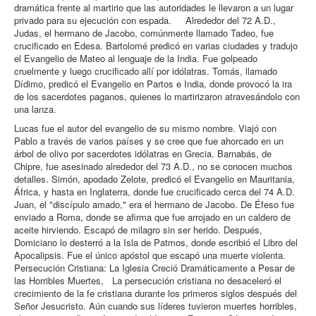
dramática frente al martirio que las autoridades le llevaron a un lugar
privado para su ejecución con espada. Alrededor del 72 A.D.,
Judas, el hermano de Jacobo, comúnmente llamado Tadeo, fue
crucificado en Edesa. Bartolomé predicó en varias ciudades y tradujo
el Evangelio de Mateo al lenguaje de la India. Fue golpeado
cruelmente y luego crucificado allí por idólatras. Tomás, llamado
Dídimo, predicó el Evangelio en Partos e India, donde provocó la ira
de los sacerdotes paganos, quienes lo martirizaron atravesándolo con
una lanza.
Lucas fue el autor del evangelio de su mismo nombre. Viajó con
Pablo a través de varios países y se cree que fue ahorcado en un
árbol de olivo por sacerdotes idólatras en Grecia. Barnabás, de
Chipre, fue asesinado alrededor del 73 A.D., no se conocen muchos
detalles. Simón, apodado Zelote, predicó el Evangelio en Mauritania,
África, y hasta en Inglaterra, donde fue crucificado cerca del 74 A.D.
Juan, el "discípulo amado," era el hermano de Jacobo. De Éfeso fue
enviado a Roma, donde se afirma que fue arrojado en un caldero de
aceite hirviendo. Escapó de milagro sin ser herido. Después,
Domiciano lo desterró a la Isla de Patmos, donde escribió el Libro del
Apocalipsis. Fue el único apóstol que escapó una muerte violenta.
Persecución Cristiana: La Iglesia Creció Dramáticamente a Pesar de
las Horribles Muertes, La persecución cristiana no desaceleró el
crecimiento de la fe cristiana durante los primeros siglos después del
Señor Jesucristo. Aún cuando sus líderes tuvieron muertes horribles,