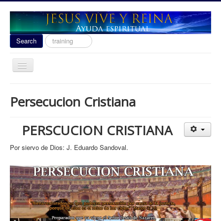
Search
Search
...
Toggle
Navigation
Ayuda Espiritual
Persecucion Cristiana
Las señales del fin 2020
Liberacion
PERSCUCION CRISTIANA
Escuela de Guerra
Por siervo de Dios: J. Eduardo Sandoval.
Temas
Youtube
donacion
Contact