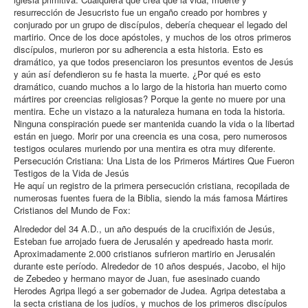
resurrección de Jesucristo fue un engaño creado por hombres y
conjurado por un grupo de discípulos, debería chequear el legado del
martirio. Once de los doce apóstoles, y muchos de los otros primeros
discípulos, murieron por su adherencia a esta historia. Esto es
dramático, ya que todos presenciaron los presuntos eventos de Jesús
y aún así defendieron su fe hasta la muerte. ¿Por qué es esto
dramático, cuando muchos a lo largo de la historia han muerto como
mártires por creencias religiosas? Porque la gente no muere por una
mentira. Eche un vistazo a la naturaleza humana en toda la historia.
Ninguna conspiración puede ser mantenida cuando la vida o la libertad
están en juego. Morir por una creencia es una cosa, pero numerosos
testigos oculares muriendo por una mentira es otra muy diferente.
Persecución Cristiana: Una Lista de los Primeros Mártires Que Fueron
Testigos de la Vida de Jesús
He aquí un registro de la primera persecución cristiana, recopilada de
numerosas fuentes fuera de la Biblia, siendo la más famosa Mártires
Cristianos del Mundo de Fox:
Alrededor del 34 A.D., un año después de la crucifixión de Jesús,
Esteban fue arrojado fuera de Jerusalén y apedreado hasta morir.
Aproximadamente 2.000 cristianos sufrieron martirio en Jerusalén
durante este período. Alrededor de 10 años después, Jacobo, el hijo
de Zebedeo y hermano mayor de Juan, fue asesinado cuando
Herodes Agripa llegó a ser gobernador de Judea. Agripa detestaba a
la secta cristiana de los judíos, y muchos de los primeros discípulos