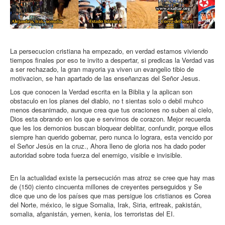
La persecucion cristiana ha empezado, en verdad estamos viviendo
tiempos finales por eso te invito a despertar, si predicas la Verdad vas
a ser rechazado, la gran mayoria ya viven un evangelio tibio de
motivacion, se han apartado de las enseñanzas del Señor Jesus.
Los que conocen la Verdad escrita en la Biblia y la aplican son
obstaculo en los planes del diablo, no t sientas solo o debil muhco
menos desanimado, aunque crea que tus oraciones no suben al cielo,
Dios esta obrando en los que e servimos de corazon. Mejor recuerda
que les los demonios buscan bloquear deblitar, confundir, porque ellos
siempre han querido gobernar, pero nunca lo lograra, esta vencido por
el Señor Jesús en la cruz., Ahora lleno de gloria nos ha dado poder
autoridad sobre toda fuerza del enemigo, visible e invisible.
En la actualidad existe la persecución mas atroz se cree que hay mas
de (150) ciento cincuenta millones de creyentes perseguidos y Se
dice que uno de los países que mas persigue los cristianos es Corea
del Norte, méxico, le sigue Somalia, Irak, Siria, eritreak, pakistán,
somalia, afganistán, yemen, kenia, los terroristas del EI.