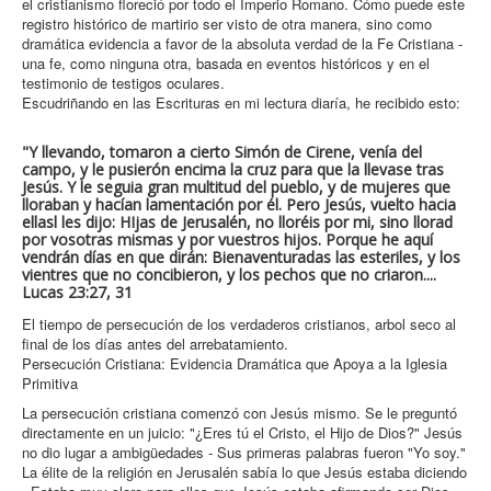
el cristianismo floreció por todo el Imperio Romano. Cómo puede este
registro histórico de martirio ser visto de otra manera, sino como
dramática evidencia a favor de la absoluta verdad de la Fe Cristiana -
una fe, como ninguna otra, basada en eventos históricos y en el
testimonio de testigos oculares.
Escudriñando en las Escrituras en mi lectura diaría, he recibido esto:
"Y llevando, tomaron a cierto Simón de Cirene, venía del
campo, y le pusierón encima la cruz para que la llevase tras
Jesús. Y le seguia gran multitud del pueblo, y de mujeres que
lloraban y hacían lamentación por él. Pero Jesús, vuelto hacia
ellasl les dijo: HIjas de Jerusalén, no lloréis por mi, sino llorad
por vosotras mismas y por vuestros hijos. Porque he aquí
vendrán días en que dirán: Bienaventuradas las esteriles, y los
vientres que no concibieron, y los pechos que no criaron....
Lucas 23:27, 31
El tiempo de persecución de los verdaderos cristianos, arbol seco al
final de los días antes del arrebatamiento.
Persecución Cristiana: Evidencia Dramática que Apoya a la Iglesia
Primitiva
La persecución cristiana comenzó con Jesús mismo. Se le preguntó
directamente en un juicio: "¿Eres tú el Cristo, el Hijo de Dios?" Jesús
no dio lugar a ambigüedades - Sus primeras palabras fueron "Yo soy."
La élite de la religión en Jerusalén sabía lo que Jesús estaba diciendo