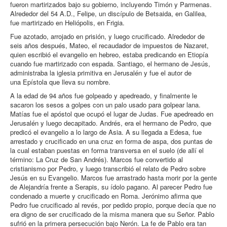
fueron martirizados bajo su gobierno, incluyendo Timón y Parmenas.
Alrededor del 54 A.D., Felipe, un discípulo de Betsaida, en Galilea,
fue martirizado en Heliópolis, en Frigia.
Fue azotado, arrojado en prisión, y luego crucificado. Alrededor de
seis años después, Mateo, el recaudador de impuestos de Nazaret,
quien escribió el evangelio en hebreo, estaba predicando en Etiopía
cuando fue martirizado con espada. Santiago, el hermano de Jesús,
administraba la iglesia primitiva en Jerusalén y fue el autor de
una Epístola que lleva su nombre.
A la edad de 94 años fue golpeado y apedreado, y finalmente le
sacaron los sesos a golpes con un palo usado para golpear lana.
Matías fue el apóstol que ocupó el lugar de Judas. Fue apedreado en
Jerusalén y luego decapitado. Andrés, era el hermano de Pedro, que
predicó el evangelio a lo largo de Asia. A su llegada a Edesa, fue
arrestado y crucificado en una cruz en forma de aspa, dos puntas de
la cual estaban puestas en forma transversa en el suelo (de allí el
término: La Cruz de San Andrés). Marcos fue convertido al
cristianismo por Pedro, y luego transcribió el relato de Pedro sobre
Jesús en su Evangelio. Marcos fue arrastrado hasta morir por la gente
de Alejandría frente a Serapis, su ídolo pagano. Al parecer Pedro fue
condenado a muerte y crucificado en Roma. Jerónimo afirma que
Pedro fue crucificado al revés, por pedido propio, porque decía que no
era digno de ser crucificado de la misma manera que su Señor. Pablo
sufrió en la primera persecución bajo Nerón. La fe de Pablo era tan