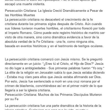
escapó una muerte violenta.
Persecución Cristiana: La Iglesia Creció Dramáticamente a Pesar de
las Horribles Muertes
La persecución cristiana no desaceleró el crecimiento de la fe
cristiana durante los primeros siglos después de Cristo. Aún cuando
sus líderes tuvieron muertes horribles, el cristianismo floreció por todo
el Imperio Romano. Cómo puede este registro histórico de martirio ser
visto de otra manera, sino como dramática evidencia a favor de la
absoluta verdad de la Fe Cristiana - una fe, como ninguna otra,
basada en eventos históricos y en el testimonio de testigos oculares.
La persecución cristiana comenzó con Jesús mismo. Se le preguntó
directamente en un juicio: "¿Eres tú el Cristo, el Hijo de Dios?" Jesús
no dio lugar a ambigüedades - Sus primeras palabras fueron "Yo soy."
La élite de la religión en Jerusalén sabía lo que Jesús estaba diciendo
- Estaba muy claro para ellos que Jesús estaba afirmando ser Dios.
Por esto, Jesús fue sentenciado a morir en una cruz romana por el
crimen de blasfemia, convirtiéndose así en el primer mártir de lo que
llegaría a ser la iglesia cristiana.
Persecución Cristiana: Muchos de los Primeros Discípulos Murieron
por su Fe
La persecución cristiana fue una parte dramática de la historia de la
iglesia primitiva. Cualquiera que crea que la vida, muerte y