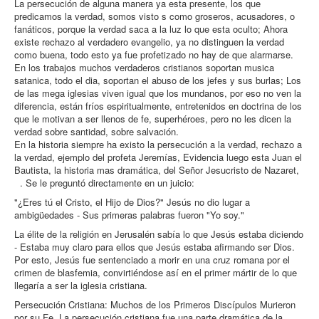
La persecución de alguna manera ya esta presente, los que
predicamos la verdad, somos visto s como groseros, acusadores, o
fanáticos, porque la verdad saca a la luz lo que esta oculto; Ahora
existe rechazo al verdadero evangelio, ya no distinguen la verdad
como buena, todo esto ya fue profetizado no hay de que alarmarse.
En los trabajos muchos verdaderos cristianos soportan musica
satanica, todo el dia, soportan el abuso de los jefes y sus burlas; Los
de las mega iglesias viven igual que los mundanos, por eso no ven la
diferencia, están fríos espiritualmente, entretenidos en doctrina de los
que le motivan a ser llenos de fe, superhéroes, pero no les dicen la
verdad sobre santidad, sobre salvación.
En la historia siempre ha existo la persecución a la verdad, rechazo a
la verdad, ejemplo del profeta Jeremías, Evidencia luego esta Juan el
Bautista, la historia mas dramática, del Señor Jesucristo de Nazaret,
. Se le preguntó directamente en un juicio:
"¿Eres tú el Cristo, el Hijo de Dios?" Jesús no dio lugar a
ambigüedades - Sus primeras palabras fueron "Yo soy."
La élite de la religión en Jerusalén sabía lo que Jesús estaba diciendo
- Estaba muy claro para ellos que Jesús estaba afirmando ser Dios.
Por esto, Jesús fue sentenciado a morir en una cruz romana por el
crimen de blasfemia, convirtiéndose así en el primer mártir de lo que
llegaría a ser la iglesia cristiana.
Persecución Cristiana: Muchos de los Primeros Discípulos Murieron
por su Fe La persecución cristiana fue una parte dramática de la