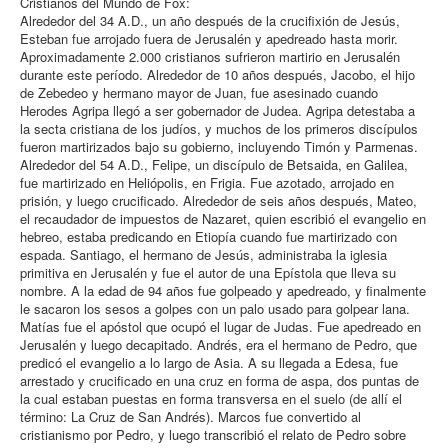
Cristianos del Mundo de Fox:
Alrededor del 34 A.D., un año después de la crucifixión de Jesús,
Esteban fue arrojado fuera de Jerusalén y apedreado hasta morir.
Aproximadamente 2.000 cristianos sufrieron martirio en Jerusalén
durante este período. Alrededor de 10 años después, Jacobo, el hijo
de Zebedeo y hermano mayor de Juan, fue asesinado cuando
Herodes Agripa llegó a ser gobernador de Judea. Agripa detestaba a
la secta cristiana de los judíos, y muchos de los primeros discípulos
fueron martirizados bajo su gobierno, incluyendo Timón y Parmenas.
Alrededor del 54 A.D., Felipe, un discípulo de Betsaida, en Galilea,
fue martirizado en Heliópolis, en Frigia. Fue azotado, arrojado en
prisión, y luego crucificado. Alrededor de seis años después, Mateo,
el recaudador de impuestos de Nazaret, quien escribió el evangelio en
hebreo, estaba predicando en Etiopía cuando fue martirizado con
espada. Santiago, el hermano de Jesús, administraba la iglesia
primitiva en Jerusalén y fue el autor de una Epístola que lleva su
nombre. A la edad de 94 años fue golpeado y apedreado, y finalmente
le sacaron los sesos a golpes con un palo usado para golpear lana.
Matías fue el apóstol que ocupó el lugar de Judas. Fue apedreado en
Jerusalén y luego decapitado. Andrés, era el hermano de Pedro, que
predicó el evangelio a lo largo de Asia. A su llegada a Edesa, fue
arrestado y crucificado en una cruz en forma de aspa, dos puntas de
la cual estaban puestas en forma transversa en el suelo (de allí el
término: La Cruz de San Andrés). Marcos fue convertido al
cristianismo por Pedro, y luego transcribió el relato de Pedro sobre