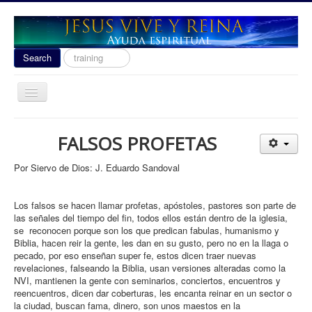
Search
Search
...
Toggle
Navigation
Ayuda Espiritual
FALSOS PROFETAS
Las señales del fin 2020
Por Siervo de Dios: J. Eduardo Sandoval
Liberacion
Escuela de Guerra
Los falsos se hacen llamar profetas, apóstoles, pastores son parte de
las señales del tiempo del fin, todos ellos están dentro de la iglesia,
Temas
se reconocen porque son los que predican fabulas, humanismo y
Biblia, hacen reir la gente, les dan en su gusto, pero no en la llaga o
Youtube
pecado, por eso enseñan super fe, estos dicen traer nuevas
revelaciones, falseando la Biblia, usan versiones alteradas como la
donacion
NVI, mantienen la gente con seminarios, conciertos, encuentros y
Contact
reencuentros, dicen dar coberturas, les encanta reinar en un sector o
la ciudad, buscan fama, dinero, son unos maestos en la