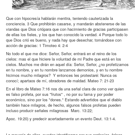
Que con hipocresía hablarán mentira, teniendo cauterizada la
conciencia. 3 Que prohibirán casarse, y mandarán abstenerse de las
viandas que Dios crió
para que con hacimiento de gracias participasen
de ellas los fieles, y los que han conocido la verdad.
4 Porque todo lo
que Dios crió es bueno, y nada hay que desechar, tomándose con
acción de gracias: 1 Timoteo 4: 2-4
No todo el que me dice: Señor, Señor, entrará en el reino de los
cielos: mas el que hiciere la voluntad de mi Padre que está en los
cielos. Muchos me dirán en aquel día: Señor, Señor, ¿no profetizamos
en tu nombre, y en tu nombre lanzamos demonios, y en tu nombre
hicimos mucho milagros?
Y entonces les protestaré: Nunca os
conocí; apartaos de mí, obradores de maldad
. Mateo 7: 21-23
En el libro de Mateo 7:16 nos da una señal clara de como ver quien
es falso profeta, por sus "frutos" , no por su fama y por poder
económico, sino por los "dones." Estando advertidos que el diablo
también hace milagros, de hecho, algunos falsos profetas pueden
incluso producir señales milagrosas Marc. 13:22;
Apoc. 19:20) y predecir acertadamente un evento Deut. 13:1-4.
La mayoría de ellos, pueden identificarse por sus profecías falsas