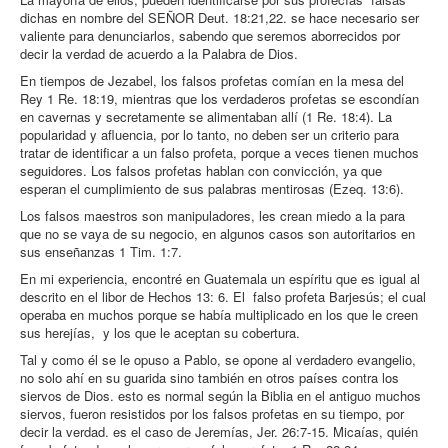
dichas en nombre del SEÑOR Deut. 18:21,22. se hace necesario ser
valiente para denunciarlos, sabendo que seremos aborrecidos por
decir la verdad de acuerdo a la Palabra de Dios.
En tiempos de Jezabel, los falsos profetas comían en la mesa del
Rey 1 Re. 18:19, mientras que los verdaderos profetas se escondían
en cavernas y secretamente se alimentaban allí (1 Re. 18:4). La
popularidad y afluencia, por lo tanto, no deben ser un criterio para
tratar de identificar a un falso profeta, porque a veces tienen muchos
seguidores. Los falsos profetas hablan con convicción, ya que
esperan el cumplimiento de sus palabras mentirosas (Ezeq. 13:6).
Los falsos maestros son manipuladores, les crean miedo a la para
que no se vaya de su negocio, en algunos casos son autoritarios en
sus enseñanzas 1 Tim. 1:7.
En mi experiencia, encontré en Guatemala un espíritu que es igual al
descrito en el libor de Hechos 13: 6. El falso profeta Barjesús; el cual
operaba en muchos porque se había multiplicado en los que le creen
sus herejías, y los que le aceptan su cobertura.
Tal y como él se le opuso a Pablo, se opone al verdadero evangelio,
no solo ahí en su guarida sino también en otros países contra los
siervos de Dios. esto es normal según la Biblia en el antiguo muchos
siervos, fueron resistidos por los falsos profetas en su tiempo, por
decir la verdad. es el caso de Jeremías, Jer. 26:7-15. Micaías, quién