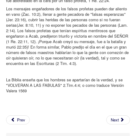
fue abofeteado en la cara por un falso profeta, 1 Re. 22:24.
Los mensajes engañadores de los falsos profetas pueden dar aliento
en vano (Zac. 10:2), llenar a gente pecadora de "falsas esperanzas"
(Jer. 23:16), cubrir las heridas de las personas como si no fueran
serias(Jer. 8:10, 11) y no exponer los pecados de las personas (Lam.
2:14). Los falsos profetas que tenían espíritus mentirosos que
engañaron a Acab, predijeron triunfo y victoria en nombre del SEÑOR
(1 Re. 22:11, 12). ¡Porque Acab creyó su mensaje, fue a la batalla y
murió 22:35)! En forma similar, Pablo predijo el día en el que un gran
número de falsos maestros hablarían lo que la gente con comezón de
oír quisieran oír, no lo que necesitaran oír (la verdad), tal y como se
encuentra en las Escrituras (2 Tim. 4:3).
La Biblia enseña que los hombres se apartarían de la verdad, y se
"VOLVERAN A LAS FABULAS" 2.Tim.4:4; o como traduce Versión
Valera 1569
Prev
Next