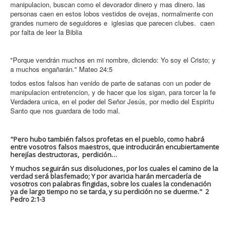
manipulacion, buscan como el devorador dinero y mas dinero. las
personas caen en estos lobos vestidos de ovejas, normalmente con
grandes numero de seguidores e iglesias que parecen clubes. caen
por falta de leer la Biblia
"Porque vendrán muchos en mi nombre, diciendo: Yo soy el Cristo; y
a muchos engañarán." Mateo 24:5
todos estos falsos han venido de parte de satanas con un poder de
manipulacion entretencion, y de hacer que los sigan, para torcer la fe
Verdadera unica, en el poder del Señor Jesús, por medio del Espiritu
Santo que nos guardara de todo mal.
"Pero hubo también falsos profetas en el pueblo, como habrá
entre vosotros falsos maestros, que introducirán encubiertamente
herejías destructoras, perdición…
Y muchos seguirán sus disoluciones, por los cuales el camino de la
verdad será blasfemado; Y por avaricia harán mercadería de
vosotros con palabras fingidas, sobre los cuales la condenación
ya de largo tiempo no se tarda, y su perdición no se duerme." 2
Pedro 2:1-3