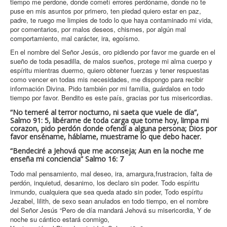
tiempo me perdone, donde cometí errores perdóname, donde no te
puse en mis asuntos por primero, ten piedad quiero estar en paz,
padre, te ruego me limpies de todo lo que haya contaminado mi vida,
por comentarios, por malos deseos, chismes, por algún mal
comportamiento, mal carácter, ira, egoísmo.
En el nombre del Señor Jesús, oro pidiendo por favor me guarde en el
sueño de toda pesadilla, de malos sueños, protege mi alma cuerpo y
espíritu mientras duermo, quiero obtener fuerzas y tener respuestas
como vencer en todas mis necesidades, me dispongo para recibir
información Divina. Pido también por mi familia, guárdalos en todo
tiempo por favor. Bendito es este país, gracias por tus misericordias.
“No temeré al terror nocturno, ni saeta que vuele de día”,
Salmo 91: 5, libérame de toda carga que tome hoy, limpa mi
corazon, pido perdón donde ofendí a alguna persona; Dios por
favor enséname, háblame, muestrame lo que debo hacer.
“Bendeciré a Jehová que me aconseja; Aun en la noche me
enseña mi conciencia” Salmo 16: 7
Todo mal pensamiento, mal deseo, ira, amargura,frustracion, falta de
perdón, inquietud, desanimo, los declaro sin poder. Todo espíritu
inmundo, cualquiera que sea queda atado sin poder, Todo espíritu
Jezabel, lilith, de sexo sean anulados en todo tiempo, en el nombre
del Señor Jesús “Pero de día mandará Jehová su misericordia, Y de
noche su cántico estará conmigo,