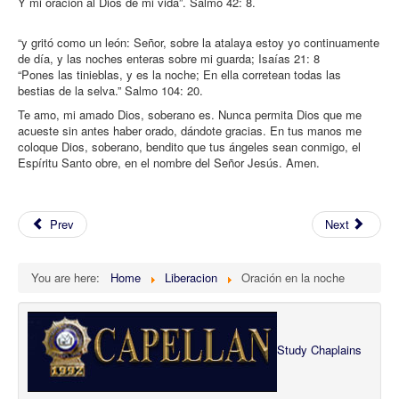
Y mi oración al Dios de mi vida”. Salmo 42: 8.
“y gritó como un león: Señor, sobre la atalaya estoy yo continuamente
de día, y las noches enteras sobre mi guarda; Isaías 21: 8
“Pones las tinieblas, y es la noche; En ella corretean todas las
bestias de la selva.” Salmo 104: 20.
Te amo, mi amado Dios, soberano es. Nunca permita Dios que me
acueste sin antes haber orado, dándote gracias. En tus manos me
coloque Dios, soberano, bendito que tus ángeles sean conmigo, el
Espíritu Santo obre, en el nombre del Señor Jesús. Amen.
Prev
Next
You are here:
Home
Liberacion
Oración en la noche
Study Chaplains