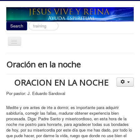
Search
Search
...
Toggle
Navigation
Ayuda Espiritual
Oración en la noche
Las señales del fin 2020
Liberacion
ORACION EN LA NOCHE
Escuela de Guerra
Por pastor: J. Eduardo Sandoval
Temas
Medite y ore antes de irte a dormir, es importante para adquirir
Youtube
sabiduría, corregir las fallas, madurar obtener experiencia bien
procesada. Diga: Padre Santo y misericordioso, en esta hora de la
donacion
noche me postro para honrarte, para agradecer todas sus bondades
de hoy, por su misericordia por este día que me has dado, por todo lo
Contact
que pude hacer, por darme la vida, ruego que donde no use bien el